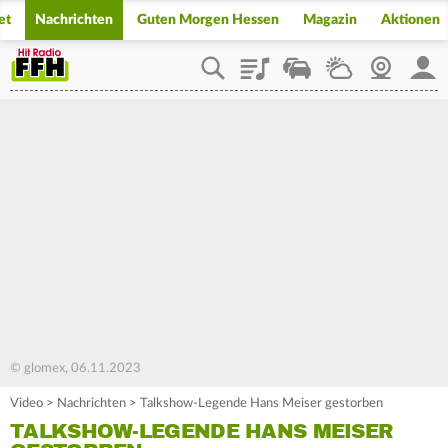
et
Nachrichten
Guten Morgen Hessen
Magazin
Aktionen
Playlist
Staupilot
Wetter
Webcam
Mein
© glomex, 06.11.2023
Video
>
Nachrichten
>
Talkshow-Legende Hans Meiser gestorben
TALKSHOW-LEGENDE HANS MEISER