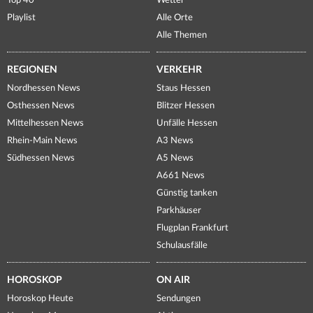
Top 40
Wetter
Playlist
Alle Orte
Alle Themen
REGIONEN
VERKEHR
Nordhessen News
Staus Hessen
Osthessen News
Blitzer Hessen
Mittelhessen News
Unfälle Hessen
Rhein-Main News
A3 News
Südhessen News
A5 News
A661 News
Günstig tanken
Parkhäuser
Flugplan Frankfurt
Schulausfälle
HOROSKOP
ON AIR
Horoskop Heute
Sendungen