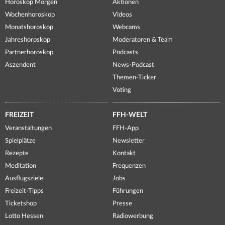
Horoskop Morgen
Aktionen
Wochenhoroskop
Videos
Monatshoroskop
Webcams
Jahreshoroskop
Moderatoren & Team
Partnerhoroskop
Podcasts
Aszendent
News-Podcast
Themen-Ticker
Voting
FREIZEIT
FFH-WELT
Veranstaltungen
FFH-App
Spielplätze
Newsletter
Rezepte
Kontakt
Meditation
Frequenzen
Ausflugsziele
Jobs
Freizeit-Tipps
Führungen
Ticketshop
Presse
Lotto Hessen
Radiowerbung