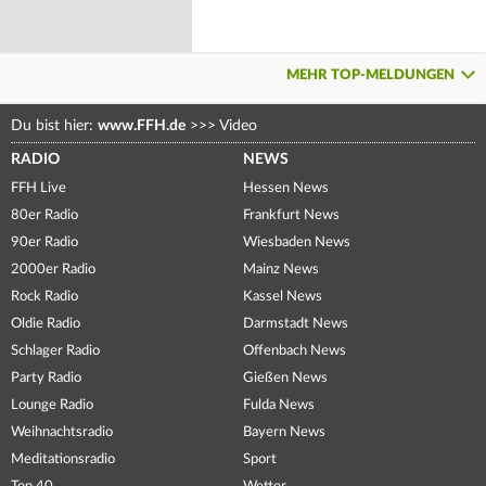
MEHR TOP-MELDUNGEN
Du bist hier:
www.FFH.de
>>>
Video
RADIO
NEWS
FFH Live
Hessen News
80er Radio
Frankfurt News
90er Radio
Wiesbaden News
2000er Radio
Mainz News
Rock Radio
Kassel News
Oldie Radio
Darmstadt News
Schlager Radio
Offenbach News
Party Radio
Gießen News
Lounge Radio
Fulda News
Weihnachtsradio
Bayern News
Meditationsradio
Sport