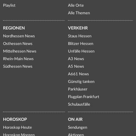
Playlist
Alle Orte
Alle Themen
REGIONEN
VERKEHR
Nordhessen News
Staus Hessen
Osthessen News
Blitzer Hessen
Mittelhessen News
Unfälle Hessen
Rhein-Main News
A3 News
Südhessen News
A5 News
A661 News
Günstig tanken
Parkhäuser
Flugplan Frankfurt
Schulausfälle
HOROSKOP
ON AIR
Horoskop Heute
Sendungen
Horoskop Morgen
Aktionen