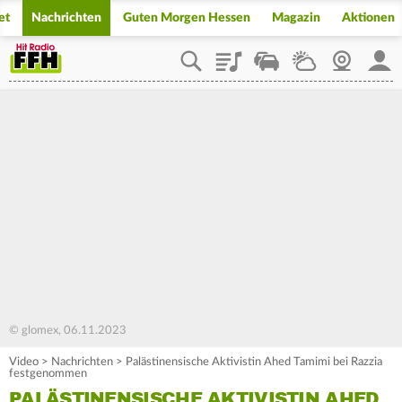
et
Nachrichten
Guten Morgen Hessen
Magazin
Aktionen
Playlist
Staupilot
Wetter
Webcam
Mein
© glomex, 06.11.2023
Video
>
Nachrichten
>
Palästinensische Aktivistin Ahed Tamimi bei Razzia
festgenommen
PALÄSTINENSISCHE AKTIVISTIN AHED