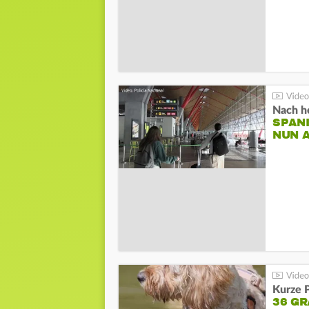
Nach he
SPAN
NUN 
Kurze P
36 G