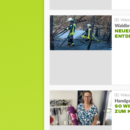
Waldbr
NEUE
ENTD
Handge
SO WI
ZUM 