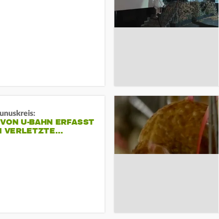
unuskreis:
 VON U-BAHN ERFASST
EI VERLETZTE…