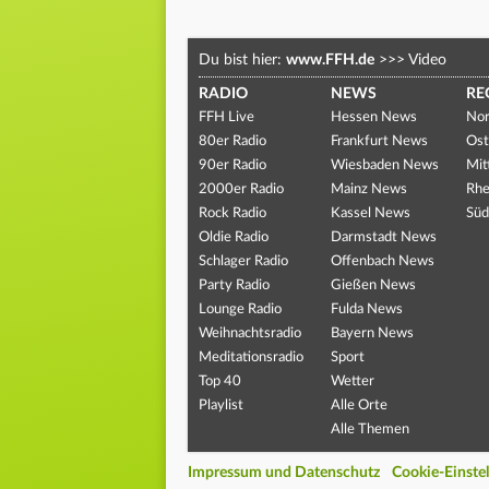
Du bist hier:
www.FFH.de
>>>
Video
RADIO
NEWS
RE
FFH Live
Hessen News
Nor
80er Radio
Frankfurt News
Ost
90er Radio
Wiesbaden News
Mit
2000er Radio
Mainz News
Rhe
Rock Radio
Kassel News
Süd
Oldie Radio
Darmstadt News
Schlager Radio
Offenbach News
Party Radio
Gießen News
Lounge Radio
Fulda News
Weihnachtsradio
Bayern News
Meditationsradio
Sport
Top 40
Wetter
Playlist
Alle Orte
Alle Themen
Impressum und Datenschutz
Cookie-Einste