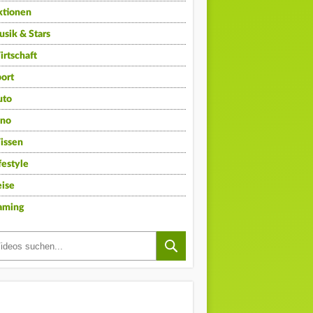
ktionen
sik & Stars
rtschaft
ort
uto
ino
issen
festyle
ise
aming