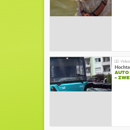
Hochta
AUTO
– ZW