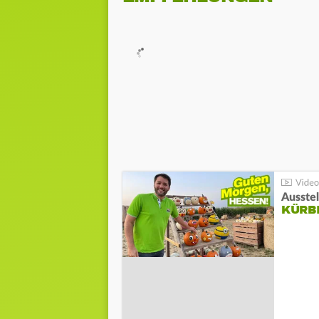
Ausste
KÜRB