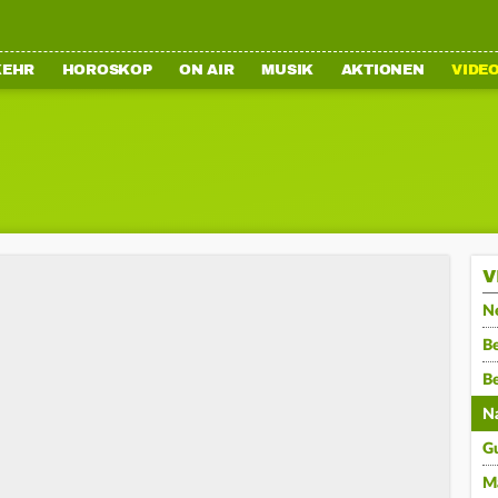
KEHR
HOROSKOP
ON AIR
MUSIK
AKTIONEN
VIDE
V
N
Be
B
N
G
M