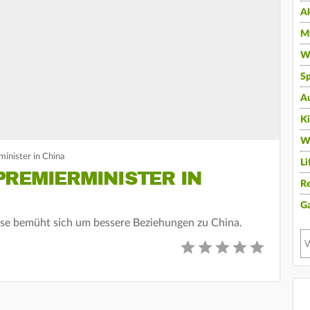
A
Mu
Wi
Sp
A
K
W
minister in China
Li
PREMIERMINISTER IN
Re
G
ese bemüht sich um bessere Beziehungen zu China.