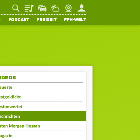
Playlist
Staupilot
Wetter
Webcam
Mein FFH
O
PODCAST
FREIZEIT
FFH-WELT
IDEOS
eueste
stgeklickt
estbewertet
achrichten
uten Morgen Hessen
agazin