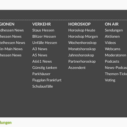
GIONEN
VERKEHR
HOROSKOP
ON AIR
dhessen News
Staus Hessen
Horoskop Heute
Sendungen
hessen News
Blitzer Hessen
Horoskop Morgen
Aktionen
telhessen News
Unfälle Hessen
Wochenhoroskop
Videos
in-Main News
A3 News
Monatshoroskop
Webcams
hessen News
A5 News
Jahreshoroskop
Moderatoren
A661 News
Partnerhoroskop
Podcasts
Günstig tanken
Aszendent
News-Podcas
Parkhäuser
Themen-Tick
Flugplan Frankfurt
Voting
Schulausfälle
llungen