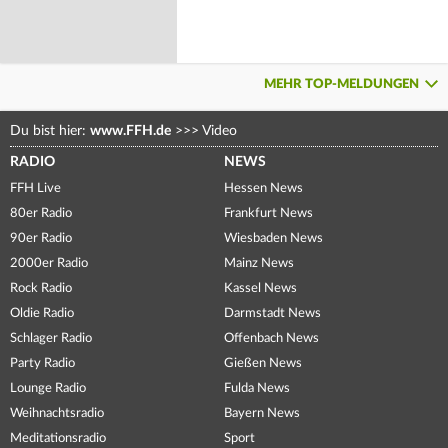
MEHR TOP-MELDUNGEN
Du bist hier:
www.FFH.de
>>>
Video
RADIO
NEWS
FFH Live
Hessen News
80er Radio
Frankfurt News
90er Radio
Wiesbaden News
2000er Radio
Mainz News
Rock Radio
Kassel News
Oldie Radio
Darmstadt News
Schlager Radio
Offenbach News
Party Radio
Gießen News
Lounge Radio
Fulda News
Weihnachtsradio
Bayern News
Meditationsradio
Sport