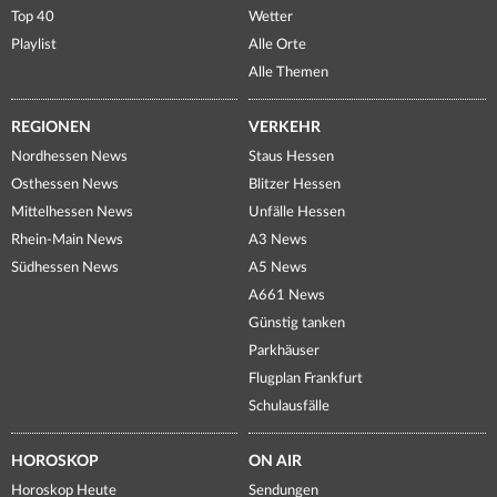
Top 40
Wetter
Playlist
Alle Orte
Alle Themen
REGIONEN
VERKEHR
Nordhessen News
Staus Hessen
Osthessen News
Blitzer Hessen
Mittelhessen News
Unfälle Hessen
Rhein-Main News
A3 News
Südhessen News
A5 News
A661 News
Günstig tanken
Parkhäuser
Flugplan Frankfurt
Schulausfälle
HOROSKOP
ON AIR
Horoskop Heute
Sendungen