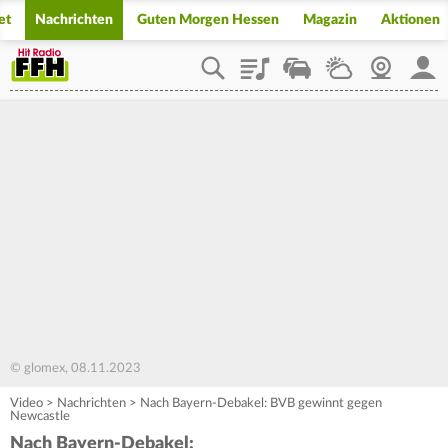
et
Nachrichten
Guten Morgen Hessen
Magazin
Aktionen
Playlist
Staupilot
Wetter
Webcam
Mein
© glomex, 08.11.2023
Video
>
Nachrichten
>
Nach Bayern-Debakel: BVB gewinnt gegen
Newcastle
Nach Bayern-Debakel: