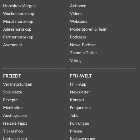
Horoskop Morgen
Aktionen
Wochenhoroskop
Videos
Monatshoroskop
Webcams
Jahreshoroskop
Moderatoren & Team
Partnerhoroskop
Podcasts
Aszendent
News-Podcast
Themen-Ticker
Voting
FREIZEIT
FFH-WELT
Veranstaltungen
FFH-App
Spielplätze
Newsletter
Rezepte
Kontakt
Meditation
Frequenzen
Ausflugsziele
Jobs
Freizeit-Tipps
Führungen
Ticketshop
Presse
Lotto Hessen
Radiowerbung