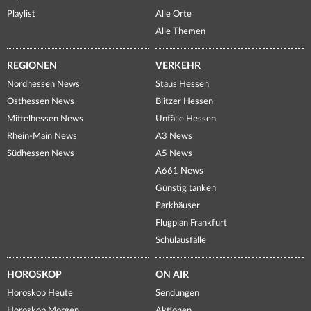
Playlist
Alle Orte
Alle Themen
REGIONEN
VERKEHR
Nordhessen News
Staus Hessen
Osthessen News
Blitzer Hessen
Mittelhessen News
Unfälle Hessen
Rhein-Main News
A3 News
Südhessen News
A5 News
A661 News
Günstig tanken
Parkhäuser
Flugplan Frankfurt
Schulausfälle
HOROSKOP
ON AIR
Horoskop Heute
Sendungen
Horoskop Morgen
Aktionen