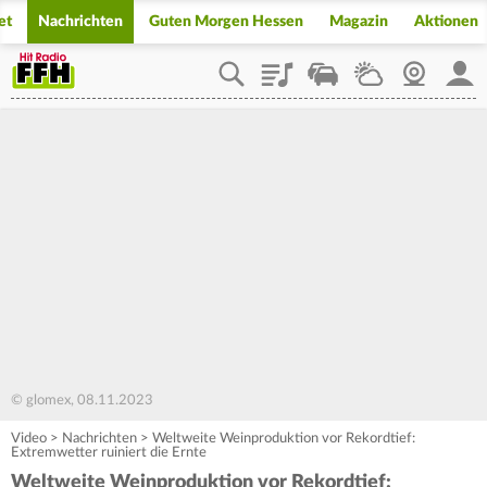
et
Nachrichten
Guten Morgen Hessen
Magazin
Aktionen
Playlist
Staupilot
Wetter
Webcam
Mein
© glomex, 08.11.2023
Video
>
Nachrichten
>
Weltweite Weinproduktion vor Rekordtief:
Extremwetter ruiniert die Ernte
Weltweite Weinproduktion vor Rekordtief: