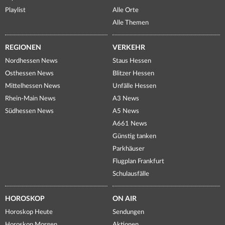
Playlist
Alle Orte
Alle Themen
REGIONEN
VERKEHR
Nordhessen News
Staus Hessen
Osthessen News
Blitzer Hessen
Mittelhessen News
Unfälle Hessen
Rhein-Main News
A3 News
Südhessen News
A5 News
A661 News
Günstig tanken
Parkhäuser
Flugplan Frankfurt
Schulausfälle
HOROSKOP
ON AIR
Horoskop Heute
Sendungen
Horoskop Morgen
Aktionen