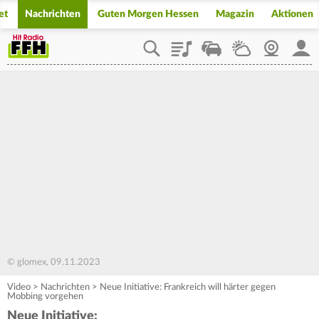
et
Nachrichten
Guten Morgen Hessen
Magazin
Aktionen
Playlist
Staupilot
Wetter
Webcam
Mein
© glomex, 09.11.2023
Video
>
Nachrichten
>
Neue Initiative: Frankreich will härter gegen
Mobbing vorgehen
Neue Initiative: