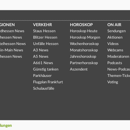
GIONEN
VERKEHR
HOROSKOP
ON AIR
dhessen News
Staus Hessen
Horoskop Heute
Sendungen
hessen News
Blitzer Hessen
Horoskop Morgen
Aktionen
telhessen News
Unfälle Hessen
Wochenhoroskop
Videos
in-Main News
A3 News
Monatshoroskop
Webcams
hessen News
A5 News
Jahreshoroskop
Moderatoren
A661 News
Partnerhoroskop
Podcasts
Günstig tanken
Aszendent
News-Podcas
Parkhäuser
Themen-Tick
Flugplan Frankfurt
Voting
Schulausfälle
llungen