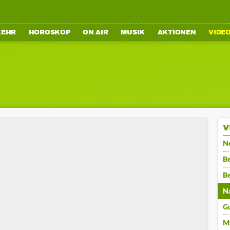
KEHR
HOROSKOP
ON AIR
MUSIK
AKTIONEN
VIDE
V
N
Be
B
N
G
M