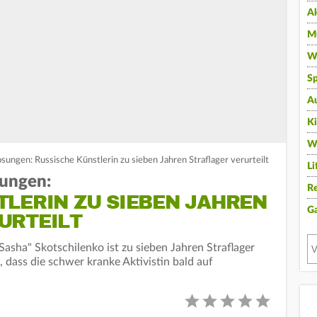
A
Mu
Wi
Sp
A
K
W
ungen: Russische Künstlerin zu sieben Jahren Straflager verurteilt
Li
ungen:
Re
TLERIN ZU SIEBEN JAHREN
G
URTEILT
Sasha" Skotschilenko ist zu sieben Jahren Straflager
, dass die schwer kranke Aktivistin bald auf