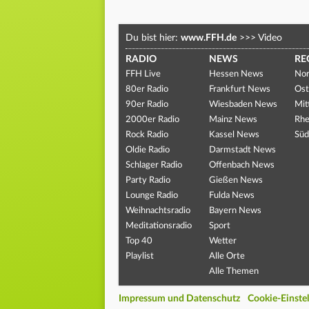
Du bist hier:
www.FFH.de
>>>
Video
RADIO
NEWS
RE
FFH Live
Hessen News
Nor
80er Radio
Frankfurt News
Ost
90er Radio
Wiesbaden News
Mit
2000er Radio
Mainz News
Rhe
Rock Radio
Kassel News
Süd
Oldie Radio
Darmstadt News
Schlager Radio
Offenbach News
Party Radio
Gießen News
Lounge Radio
Fulda News
Weihnachtsradio
Bayern News
Meditationsradio
Sport
Top 40
Wetter
Playlist
Alle Orte
Alle Themen
Impressum und Datenschutz
Cookie-Einste