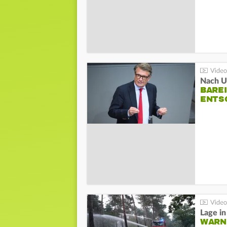
Nach Un
BAREI
NTSC
WARN