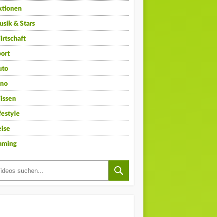
ktionen
sik & Stars
rtschaft
ort
uto
ino
issen
festyle
ise
aming