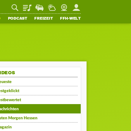
Playlist
Staupilot
Wetter
Webcam
Mein FFH
O
PODCAST
FREIZEIT
FFH-WELT
IDEOS
eueste
stgeklickt
estbewertet
achrichten
uten Morgen Hessen
agazin