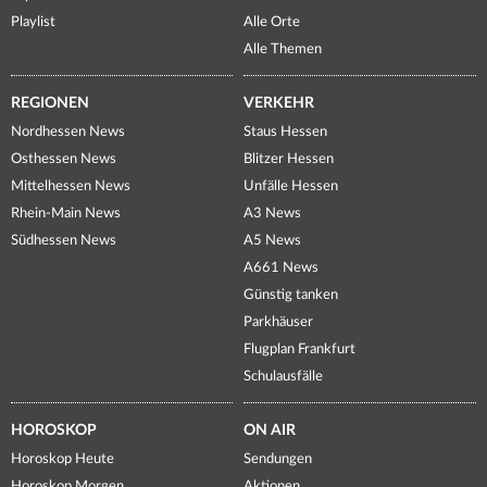
Playlist
Alle Orte
Alle Themen
REGIONEN
VERKEHR
Nordhessen News
Staus Hessen
Osthessen News
Blitzer Hessen
Mittelhessen News
Unfälle Hessen
Rhein-Main News
A3 News
Südhessen News
A5 News
A661 News
Günstig tanken
Parkhäuser
Flugplan Frankfurt
Schulausfälle
HOROSKOP
ON AIR
Horoskop Heute
Sendungen
Horoskop Morgen
Aktionen