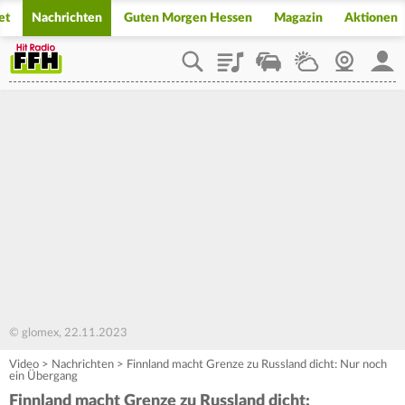
et
Nachrichten
Guten Morgen Hessen
Magazin
Aktionen
Playlist
Staupilot
Wetter
Webcam
Mein
© glomex, 22.11.2023
Video
>
Nachrichten
>
Finnland macht Grenze zu Russland dicht: Nur noch
ein Übergang
Finnland macht Grenze zu Russland dicht: