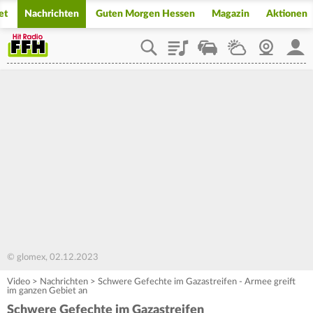
et
Nachrichten
Guten Morgen Hessen
Magazin
Aktionen
Playlist
Staupilot
Wetter
Webcam
Mein
© glomex, 02.12.2023
Video
>
Nachrichten
>
Schwere Gefechte im Gazastreifen - Armee greift
im ganzen Gebiet an
Schwere Gefechte im Gazastreifen