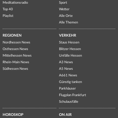
Meditationsradio
Sport
Top 40
Wetter
Playlist
Alle Orte
Alle Themen
REGIONEN
VERKEHR
Nordhessen News
Staus Hessen
Osthessen News
Blitzer Hessen
Mittelhessen News
Unfälle Hessen
Rhein-Main News
A3 News
Südhessen News
A5 News
A661 News
Günstig tanken
Parkhäuser
Flugplan Frankfurt
Schulausfälle
HOROSKOP
ON AIR