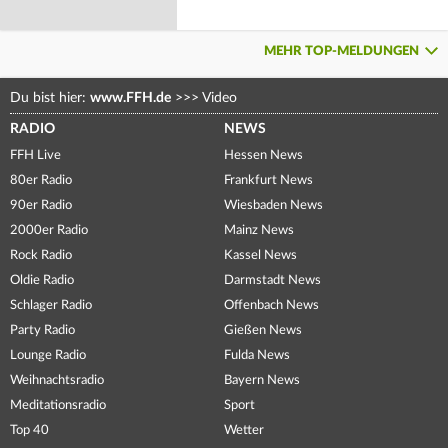
MEHR TOP-MELDUNGEN
Du bist hier:
www.FFH.de
>>>
Video
RADIO
NEWS
FFH Live
Hessen News
80er Radio
Frankfurt News
90er Radio
Wiesbaden News
2000er Radio
Mainz News
Rock Radio
Kassel News
Oldie Radio
Darmstadt News
Schlager Radio
Offenbach News
Party Radio
Gießen News
Lounge Radio
Fulda News
Weihnachtsradio
Bayern News
Meditationsradio
Sport
Top 40
Wetter