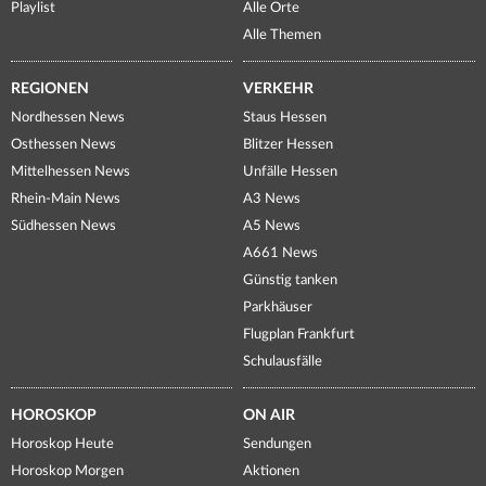
Playlist
Alle Orte
Alle Themen
REGIONEN
VERKEHR
Nordhessen News
Staus Hessen
Osthessen News
Blitzer Hessen
Mittelhessen News
Unfälle Hessen
Rhein-Main News
A3 News
Südhessen News
A5 News
A661 News
Günstig tanken
Parkhäuser
Flugplan Frankfurt
Schulausfälle
HOROSKOP
ON AIR
Horoskop Heute
Sendungen
Horoskop Morgen
Aktionen