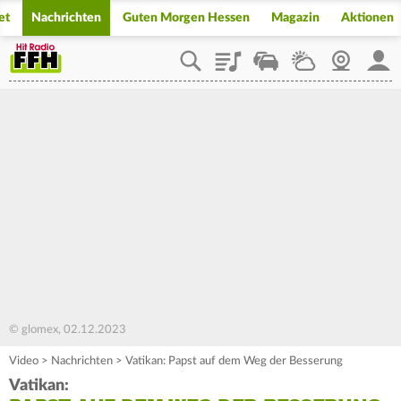
et
Nachrichten
Guten Morgen Hessen
Magazin
Aktionen
Playlist
Staupilot
Wetter
Webcam
Mein
© glomex, 02.12.2023
Video
>
Nachrichten
>
Vatikan: Papst auf dem Weg der Besserung
Vatikan: