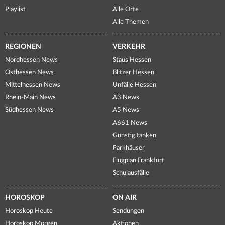
Playlist
Alle Orte
Alle Themen
REGIONEN
VERKEHR
Nordhessen News
Staus Hessen
Osthessen News
Blitzer Hessen
Mittelhessen News
Unfälle Hessen
Rhein-Main News
A3 News
Südhessen News
A5 News
A661 News
Günstig tanken
Parkhäuser
Flugplan Frankfurt
Schulausfälle
HOROSKOP
ON AIR
Horoskop Heute
Sendungen
Horoskop Morgen
Aktionen