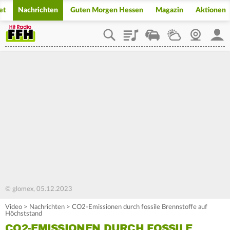
et
Nachrichten
Guten Morgen Hessen
Magazin
Aktionen
Playlist
Staupilot
Wetter
Webcam
Mein
© glomex, 05.12.2023
Video
>
Nachrichten
>
CO2-Emissionen durch fossile Brennstoffe auf
Höchststand
CO2-EMISSIONEN DURCH FOSSILE