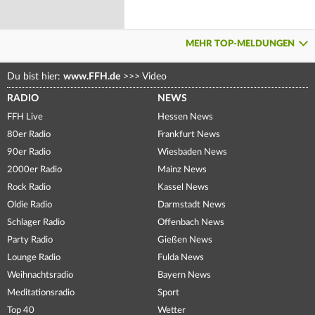
MEHR TOP-MELDUNGEN
Du bist hier:
www.FFH.de
>>>
Video
RADIO
NEWS
FFH Live
Hessen News
80er Radio
Frankfurt News
90er Radio
Wiesbaden News
2000er Radio
Mainz News
Rock Radio
Kassel News
Oldie Radio
Darmstadt News
Schlager Radio
Offenbach News
Party Radio
Gießen News
Lounge Radio
Fulda News
Weihnachtsradio
Bayern News
Meditationsradio
Sport
Top 40
Wetter