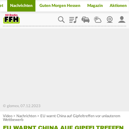
et
Nachrichten
Guten Morgen Hessen
Magazin
Aktionen
Playlist
Staupilot
Wetter
Webcam
Mein
© glomex, 07.12.2023
Video
>
Nachrichten
>
EU warnt China auf Gipfeltreffen vor unlauterem
Wettbewerb
EU WARNT CHINA AUF GIPFELTREFFEN