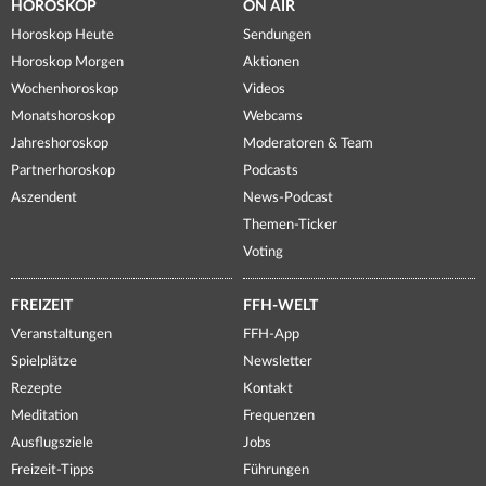
HOROSKOP
ON AIR
Horoskop Heute
Sendungen
Horoskop Morgen
Aktionen
Wochenhoroskop
Videos
Monatshoroskop
Webcams
Jahreshoroskop
Moderatoren & Team
Partnerhoroskop
Podcasts
Aszendent
News-Podcast
Themen-Ticker
Voting
FREIZEIT
FFH-WELT
Veranstaltungen
FFH-App
Spielplätze
Newsletter
Rezepte
Kontakt
Meditation
Frequenzen
Ausflugsziele
Jobs
Freizeit-Tipps
Führungen