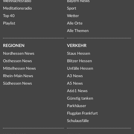
Weihnachtsradio
Bayern News
Meditationsradio
Sport
Top 40
Wetter
Playlist
Alle Orte
Alle Themen
REGIONEN
VERKEHR
Nordhessen News
Staus Hessen
Osthessen News
Blitzer Hessen
Mittelhessen News
Unfälle Hessen
Rhein-Main News
A3 News
Südhessen News
A5 News
A661 News
Günstig tanken
Parkhäuser
Flugplan Frankfurt
Schulausfälle