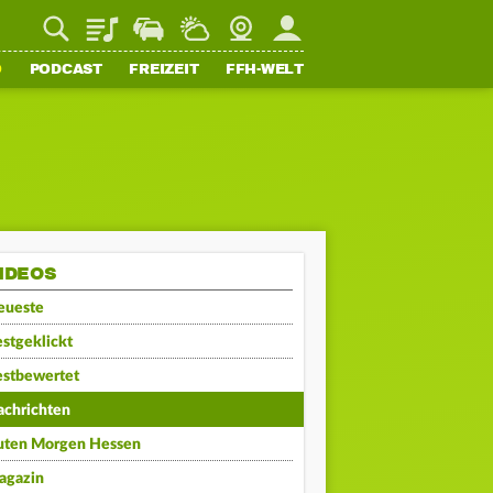
Playlist
Staupilot
Wetter
Webcam
Mein FFH
O
PODCAST
FREIZEIT
FFH-WELT
IDEOS
eueste
stgeklickt
estbewertet
achrichten
uten Morgen Hessen
agazin