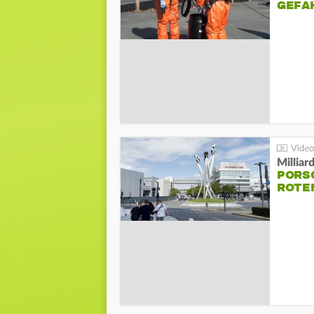
GEFA
Millia
PORSC
ROTE