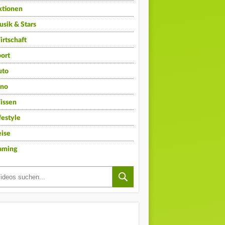
ktionen
sik & Stars
rtschaft
ort
uto
ino
issen
festyle
ise
aming