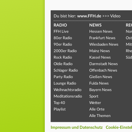
Du bist hier:
www.FFH.de
>>>
Video
RADIO
NEWS
RE
FFH Live
Hessen News
Nor
80er Radio
Frankfurt News
Ost
90er Radio
Wiesbaden News
Mit
2000er Radio
Mainz News
Rhe
Rock Radio
Kassel News
Süd
Oldie Radio
Darmstadt News
Schlager Radio
Offenbach News
Party Radio
Gießen News
Lounge Radio
Fulda News
Weihnachtsradio
Bayern News
Meditationsradio
Sport
Top 40
Wetter
Playlist
Alle Orte
Alle Themen
Impressum und Datenschutz
Cookie-Einste