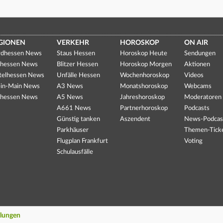
GIONEN
VERKEHR
HOROSKOP
ON AIR
dhessen News
Staus Hessen
Horoskop Heute
Sendungen
hessen News
Blitzer Hessen
Horoskop Morgen
Aktionen
telhessen News
Unfälle Hessen
Wochenhoroskop
Videos
in-Main News
A3 News
Monatshoroskop
Webcams
hessen News
A5 News
Jahreshoroskop
Moderatoren
A661 News
Partnerhoroskop
Podcasts
Günstig tanken
Aszendent
News-Podcas
Parkhäuser
Themen-Tick
Flugplan Frankfurt
Voting
Schulausfälle
llungen