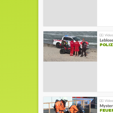
Leblos
POLIZ
Mysteri
FEUE