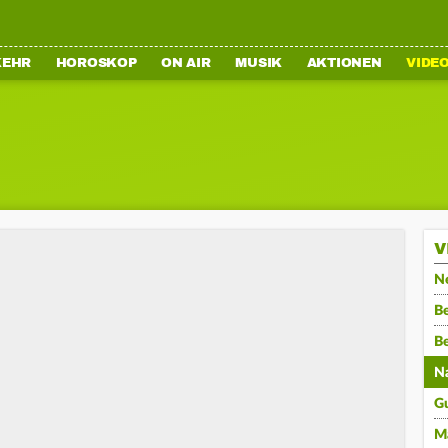
KEHR
HOROSKOP
ON AIR
MUSIK
AKTIONEN
VIDE
V
N
Be
B
N
G
M