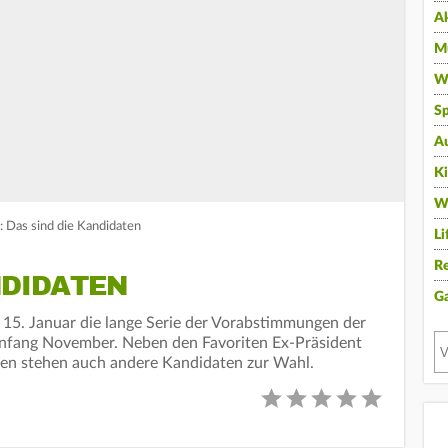
A
Mu
Wi
Sp
A
K
W
 Das sind die Kandidaten
Li
Re
NDIDATEN
G
15. Januar die lange Serie der Vorabstimmungen der
Anfang November. Neben den Favoriten Ex-Präsident
en stehen auch andere Kandidaten zur Wahl.