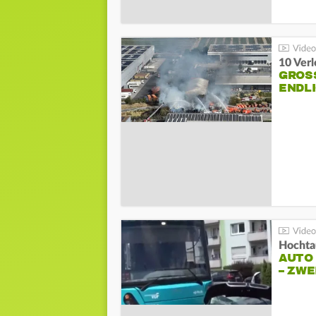
10 Ver
GROSS
NDLI
Hochta
AUTO
– ZW