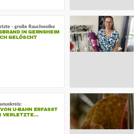
letzte - große Rauchwolke
BRAND IN GERNSHEIM E
CH GELÖSCHT
unuskreis:
 VON U-BAHN ERFASST
EI VERLETZTE…