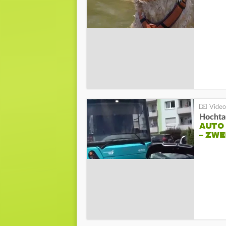
Hochta
AUTO
– ZW