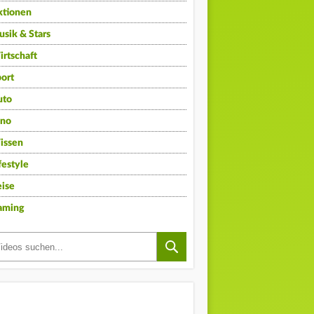
ktionen
sik & Stars
rtschaft
ort
uto
ino
issen
festyle
ise
aming