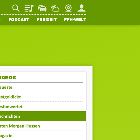
Playlist
Staupilot
Wetter
Webcam
Mein FFH
O
PODCAST
FREIZEIT
FFH-WELT
IDEOS
eueste
stgeklickt
estbewertet
achrichten
uten Morgen Hessen
agazin