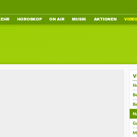
KEHR
HOROSKOP
ON AIR
MUSIK
AKTIONEN
VIDE
V
N
Be
B
N
G
M