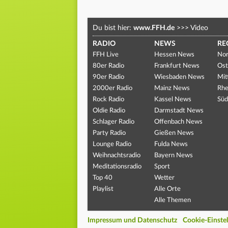
Du bist hier:
www.FFH.de
>>>
Video
RADIO
NEWS
RE
FFH Live
Hessen News
Nor
80er Radio
Frankfurt News
Ost
90er Radio
Wiesbaden News
Mit
2000er Radio
Mainz News
Rhe
Rock Radio
Kassel News
Süd
Oldie Radio
Darmstadt News
Schlager Radio
Offenbach News
Party Radio
Gießen News
Lounge Radio
Fulda News
Weihnachtsradio
Bayern News
Meditationsradio
Sport
Top 40
Wetter
Playlist
Alle Orte
Alle Themen
Impressum und Datenschutz
Cookie-Einste