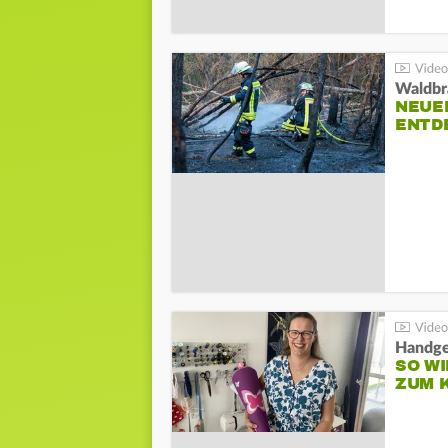
Waldbr
NEUE
ENTD
Handge
SO WI
ZUM 