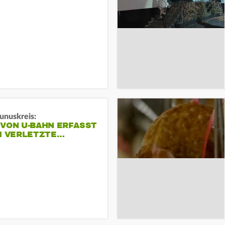
unuskreis:
 VON U-BAHN ERFASST
EI VERLETZTE…