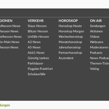
GIONEN
VERKEHR
HOROSKOP
ON AIR
dhessen News
Staus Hessen
Horoskop Heute
Sendungen
hessen News
Blitzer Hessen
Horoskop Morgen
Aktionen
telhessen News
Unfälle Hessen
Wochenhoroskop
Videos
in-Main News
A3 News
Monatshoroskop
Webcams
hessen News
A5 News
Jahreshoroskop
Moderatoren
A661 News
Partnerhoroskop
Podcasts
Günstig tanken
Aszendent
News-Podcas
Parkhäuser
Themen-Tick
Flugplan Frankfurt
Voting
Schulausfälle
llungen