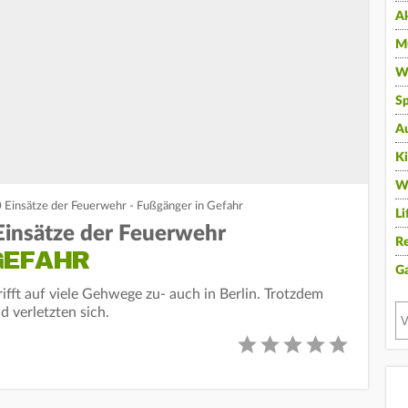
A
Mu
Wi
Sp
A
K
W
00 Einsätze der Feuerwehr - Fußgänger in Gefahr
Li
0 Einsätze der Feuerwehr
Re
EFAHR
G
rifft auf viele Gehwege zu- auch in Berlin. Trotzdem
 verletzten sich.