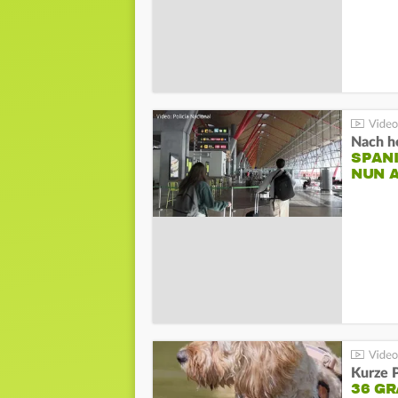
Nach he
SPAN
NUN 
Kurze P
36 G