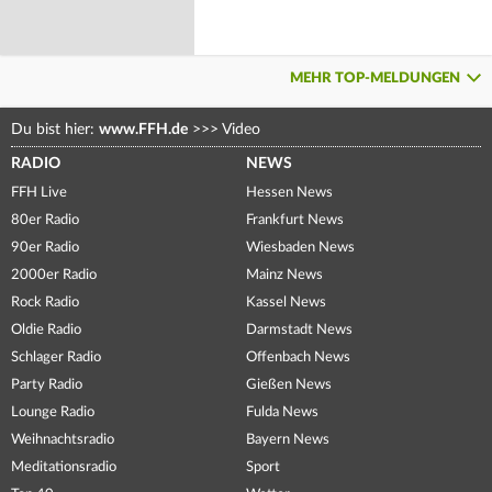
MEHR TOP-MELDUNGEN
Du bist hier:
www.FFH.de
>>>
Video
RADIO
NEWS
FFH Live
Hessen News
80er Radio
Frankfurt News
90er Radio
Wiesbaden News
2000er Radio
Mainz News
Rock Radio
Kassel News
Oldie Radio
Darmstadt News
Schlager Radio
Offenbach News
Party Radio
Gießen News
Lounge Radio
Fulda News
Weihnachtsradio
Bayern News
Meditationsradio
Sport