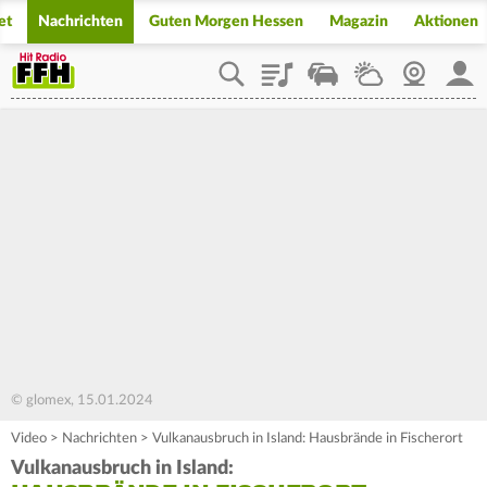
et
Nachrichten
Guten Morgen Hessen
Magazin
Aktionen
Playlist
Staupilot
Wetter
Webcam
Mein
© glomex, 15.01.2024
Video
>
Nachrichten
>
Vulkanausbruch in Island: Hausbrände in Fischerort
Vulkanausbruch in Island: