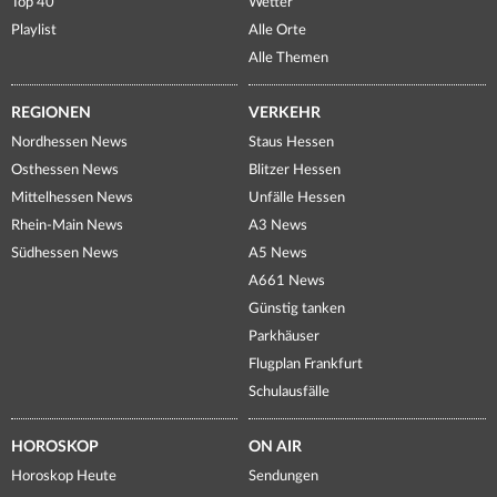
Top 40
Wetter
Playlist
Alle Orte
Alle Themen
REGIONEN
VERKEHR
Nordhessen News
Staus Hessen
Osthessen News
Blitzer Hessen
Mittelhessen News
Unfälle Hessen
Rhein-Main News
A3 News
Südhessen News
A5 News
A661 News
Günstig tanken
Parkhäuser
Flugplan Frankfurt
Schulausfälle
HOROSKOP
ON AIR
Horoskop Heute
Sendungen