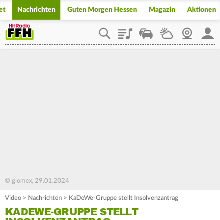
et
Nachrichten
Guten Morgen Hessen
Magazin
Aktionen
Playlist
Staupilot
Wetter
Webcam
Mein
© glomex, 29.01.2024
Video
>
Nachrichten
>
KaDeWe-Gruppe stellt Insolvenzantrag
KADEWE-GRUPPE STELLT