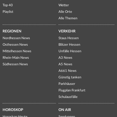
Top 40
Wetter
Playlist
Alle Orte
Alle Themen
REGIONEN
VERKEHR
Nordhessen News
Staus Hessen
Osthessen News
Blitzer Hessen
Mittelhessen News
Unfälle Hessen
Rhein-Main News
A3 News
Südhessen News
A5 News
A661 News
Günstig tanken
Parkhäuser
Flugplan Frankfurt
Schulausfälle
HOROSKOP
ON AIR
Horoskop Heute
Sendungen