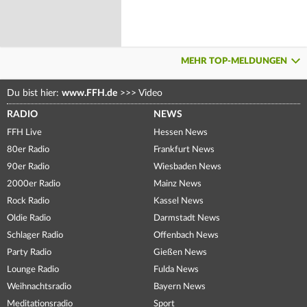
MEHR TOP-MELDUNGEN
Du bist hier:
www.FFH.de
>>>
Video
RADIO
NEWS
FFH Live
Hessen News
80er Radio
Frankfurt News
90er Radio
Wiesbaden News
2000er Radio
Mainz News
Rock Radio
Kassel News
Oldie Radio
Darmstadt News
Schlager Radio
Offenbach News
Party Radio
Gießen News
Lounge Radio
Fulda News
Weihnachtsradio
Bayern News
Meditationsradio
Sport