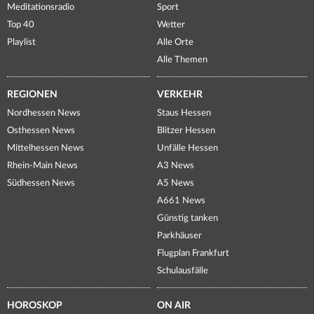
Meditationsradio
Sport
Top 40
Wetter
Playlist
Alle Orte
Alle Themen
REGIONEN
VERKEHR
Nordhessen News
Staus Hessen
Osthessen News
Blitzer Hessen
Mittelhessen News
Unfälle Hessen
Rhein-Main News
A3 News
Südhessen News
A5 News
A661 News
Günstig tanken
Parkhäuser
Flugplan Frankfurt
Schulausfälle
HOROSKOP
ON AIR