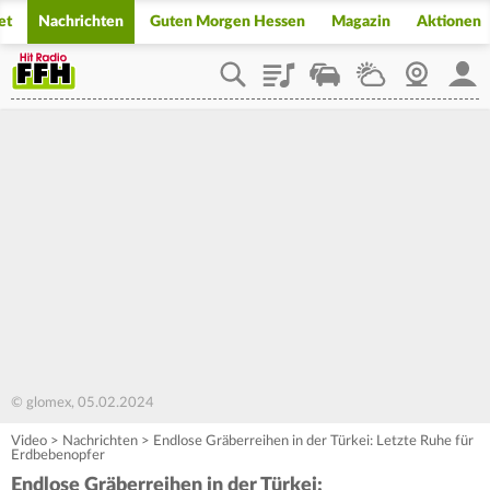
et
Nachrichten
Guten Morgen Hessen
Magazin
Aktionen
Playlist
Staupilot
Wetter
Webcam
Mein
© glomex, 05.02.2024
Video
>
Nachrichten
>
Endlose Gräberreihen in der Türkei: Letzte Ruhe für
Erdbebenopfer
Endlose Gräberreihen in der Türkei: