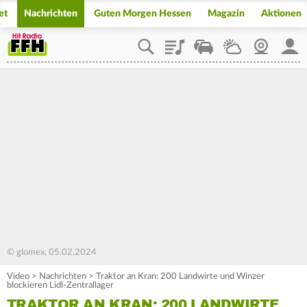
et
Nachrichten
Guten Morgen Hessen
Magazin
Aktionen
Playlist
Staupilot
Wetter
Webcam
Mein
© glomex, 05.02.2024
Video
>
Nachrichten
>
Traktor an Kran: 200 Landwirte und Winzer
blockieren Lidl-Zentrallager
TRAKTOR AN KRAN: 200 LANDWIRTE