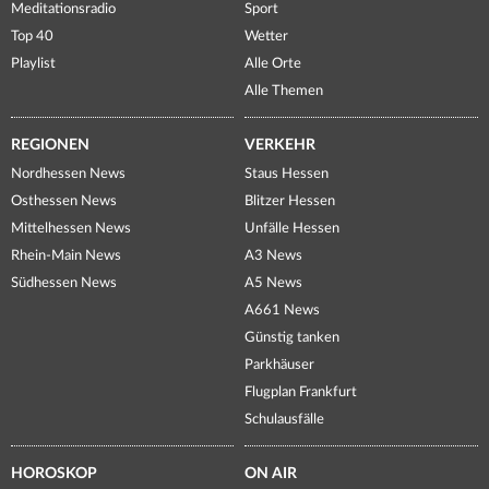
Meditationsradio
Sport
Top 40
Wetter
Playlist
Alle Orte
Alle Themen
REGIONEN
VERKEHR
Nordhessen News
Staus Hessen
Osthessen News
Blitzer Hessen
Mittelhessen News
Unfälle Hessen
Rhein-Main News
A3 News
Südhessen News
A5 News
A661 News
Günstig tanken
Parkhäuser
Flugplan Frankfurt
Schulausfälle
HOROSKOP
ON AIR