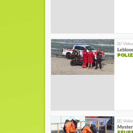
Leblos
POLIZ
Mysteri
FEUE