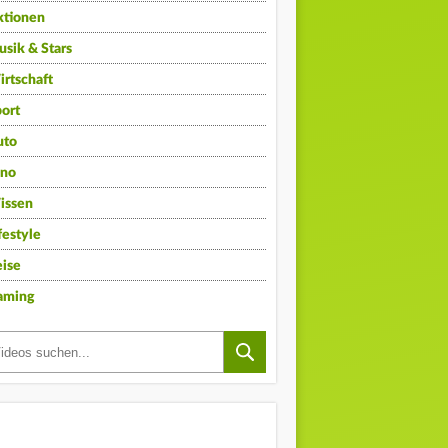
ktionen
sik & Stars
rtschaft
ort
uto
ino
issen
festyle
ise
aming