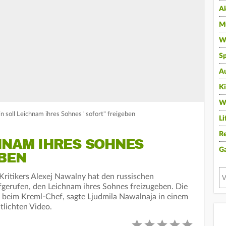
A
Mu
Wi
Sp
A
K
W
n soll Leichnam ihres Sohnes "sofort" freigeben
Li
Re
HNAM IHRES SOHNES
G
EBEN
ritikers Alexej Nawalny hat den russischen
gerufen, den Leichnam ihres Sohnes freizugeben. Die
in beim Kreml-Chef, sagte Ljudmila Nawalnaja in einem
tlichten Video.