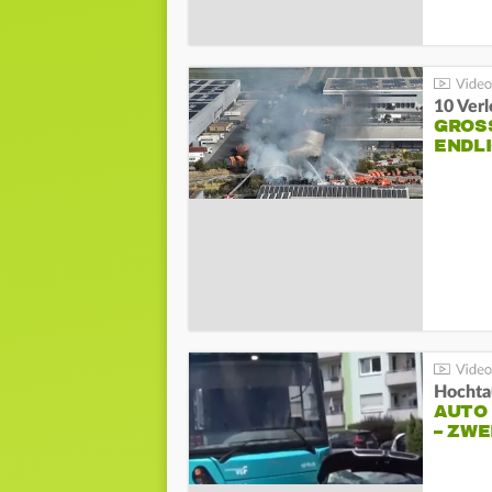
10 Ver
GROSS
NDLI
Hochta
AUTO
– ZW