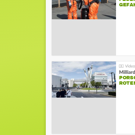
GEFA
Millia
PORSC
ROTE