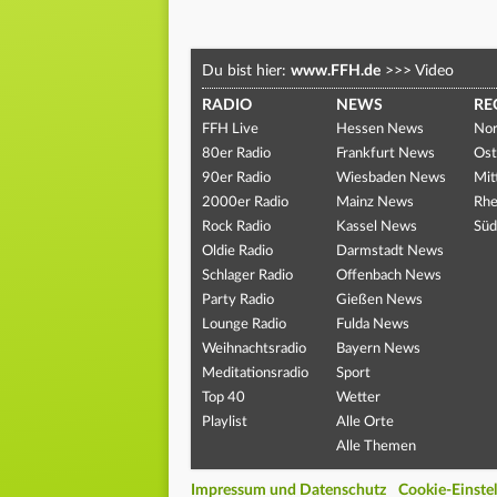
Du bist hier:
www.FFH.de
>>>
Video
RADIO
NEWS
RE
FFH Live
Hessen News
Nor
80er Radio
Frankfurt News
Ost
90er Radio
Wiesbaden News
Mit
2000er Radio
Mainz News
Rhe
Rock Radio
Kassel News
Süd
Oldie Radio
Darmstadt News
Schlager Radio
Offenbach News
Party Radio
Gießen News
Lounge Radio
Fulda News
Weihnachtsradio
Bayern News
Meditationsradio
Sport
Top 40
Wetter
Playlist
Alle Orte
Alle Themen
Impressum und Datenschutz
Cookie-Einste