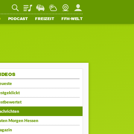
Playlist
Staupilot
Wetter
Webcam
Mein FFH
O
PODCAST
FREIZEIT
FFH-WELT
IDEOS
eueste
stgeklickt
estbewertet
achrichten
uten Morgen Hessen
agazin