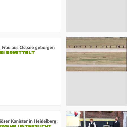
e Frau aus Ostsee geborgen
EI ERMITTELT
öser Kanister in Heidelberg:
RWEHR UNTERSUCHT