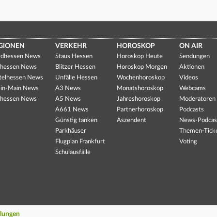
GIONEN
VERKEHR
HOROSKOP
ON AIR
dhessen News
Staus Hessen
Horoskop Heute
Sendungen
hessen News
Blitzer Hessen
Horoskop Morgen
Aktionen
telhessen News
Unfälle Hessen
Wochenhoroskop
Videos
in-Main News
A3 News
Monatshoroskop
Webcams
hessen News
A5 News
Jahreshoroskop
Moderatoren
A661 News
Partnerhoroskop
Podcasts
Günstig tanken
Aszendent
News-Podcas
Parkhäuser
Themen-Tick
Flugplan Frankfurt
Voting
Schulausfälle
llungen