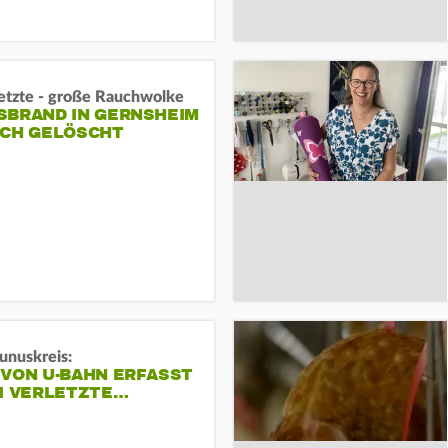
letzte - große Rauchwolke
BRAND IN GERNSHEIM E
CH GELÖSCHT
unuskreis:
 VON U-BAHN ERFASST
EI VERLETZTE…