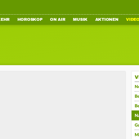
KEHR
HOROSKOP
ON AIR
MUSIK
AKTIONEN
VIDE
V
N
Be
B
N
G
M