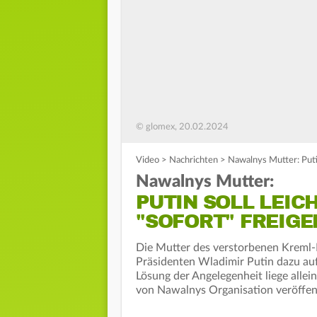
© glomex, 20.02.2024
Video
>
Nachrichten
>
Nawalnys Mutter: Puti
Nawalnys Mutter:
PUTIN SOLL LEIC
"SOFORT" FREIG
Die Mutter des verstorbenen Kreml-K
Präsidenten Wladimir Putin dazu auf
Lösung der Angelegenheit liege alle
von Nawalnys Organisation veröffen