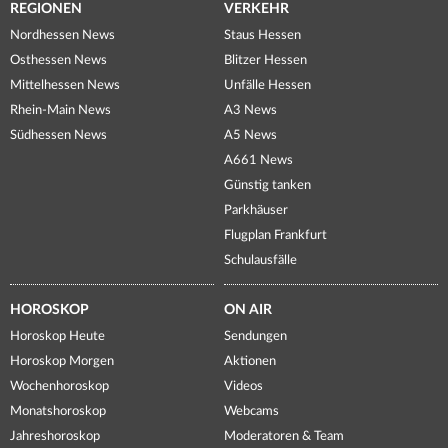
REGIONEN
VERKEHR
Nordhessen News
Staus Hessen
Osthessen News
Blitzer Hessen
Mittelhessen News
Unfälle Hessen
Rhein-Main News
A3 News
Südhessen News
A5 News
A661 News
Günstig tanken
Parkhäuser
Flugplan Frankfurt
Schulausfälle
HOROSKOP
ON AIR
Horoskop Heute
Sendungen
Horoskop Morgen
Aktionen
Wochenhoroskop
Videos
Monatshoroskop
Webcams
Jahreshoroskop
Moderatoren & Team