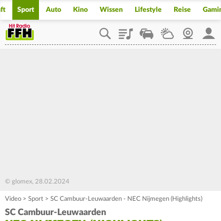
ft
Sport
Auto
Kino
Wissen
Lifestyle
Reise
Gami
Playlist
Staupilot
Wetter
Webcam
Mein
© glomex, 28.02.2024
Video
>
Sport
>
SC Cambuur-Leuwaarden - NEC Nijmegen (Highlights)
SC Cambuur-Leuwaarden