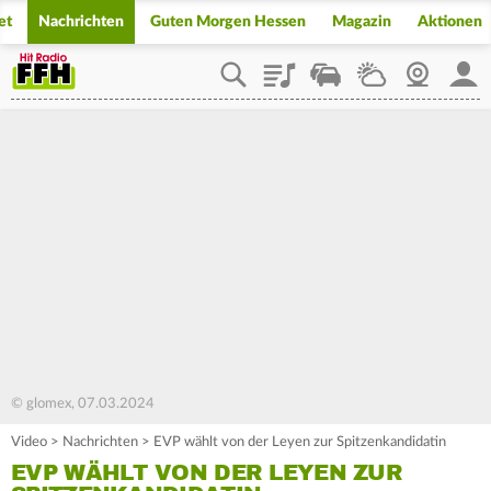
et
Nachrichten
Guten Morgen Hessen
Magazin
Aktionen
Playlist
Staupilot
Wetter
Webcam
Mein
© glomex, 07.03.2024
Video
>
Nachrichten
>
EVP wählt von der Leyen zur Spitzenkandidatin
EVP WÄHLT VON DER LEYEN ZUR