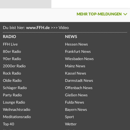
MEHR TOP-MELDUNGEN
Du bist hier:
www.FFH.de
>>>
Video
RADIO
NEWS
FFH Live
Hessen News
80er Radio
Frankfurt News
90er Radio
Wiesbaden News
2000er Radio
Mainz News
Rock Radio
Kassel News
Oldie Radio
Darmstadt News
Schlager Radio
Offenbach News
Party Radio
Gießen News
Lounge Radio
Fulda News
Weihnachtsradio
Bayern News
Meditationsradio
Sport
Top 40
Wetter