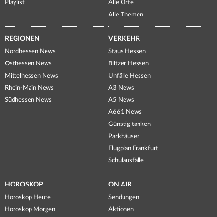
Playlist
Alle Orte
Alle Themen
REGIONEN
VERKEHR
Nordhessen News
Staus Hessen
Osthessen News
Blitzer Hessen
Mittelhessen News
Unfälle Hessen
Rhein-Main News
A3 News
Südhessen News
A5 News
A661 News
Günstig tanken
Parkhäuser
Flugplan Frankfurt
Schulausfälle
HOROSKOP
ON AIR
Horoskop Heute
Sendungen
Horoskop Morgen
Aktionen