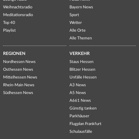
Weihnachtsradio
Bayern News
Meditationsradio
Sport
Top 40
Wetter
Playlist
Alle Orte
Alle Themen
REGIONEN
VERKEHR
Nordhessen News
Staus Hessen
Osthessen News
Blitzer Hessen
Mittelhessen News
Unfälle Hessen
Rhein-Main News
A3 News
Südhessen News
A5 News
A661 News
Günstig tanken
Parkhäuser
Flugplan Frankfurt
Schulausfälle