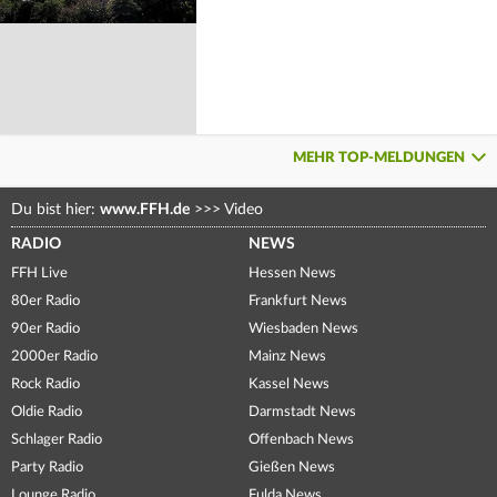
MEHR TOP-MELDUNGEN
Du bist hier:
www.FFH.de
>>>
Video
RADIO
NEWS
FFH Live
Hessen News
80er Radio
Frankfurt News
90er Radio
Wiesbaden News
2000er Radio
Mainz News
Rock Radio
Kassel News
Oldie Radio
Darmstadt News
Schlager Radio
Offenbach News
Party Radio
Gießen News
Lounge Radio
Fulda News