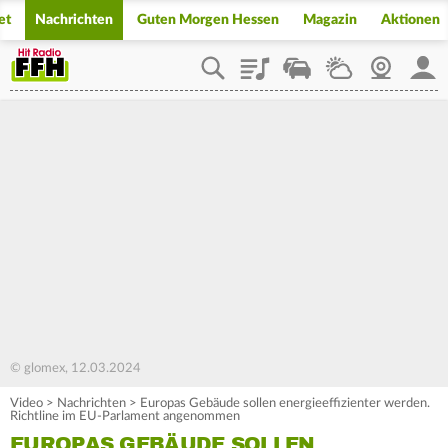
et
Nachrichten
Guten Morgen Hessen
Magazin
Aktionen
Playlist
Staupilot
Wetter
Webcam
Mein
© glomex, 12.03.2024
Video
>
Nachrichten
>
Europas Gebäude sollen energieeffizienter werden.
Richtline im EU-Parlament angenommen
EUROPAS GEBÄUDE SOLLEN