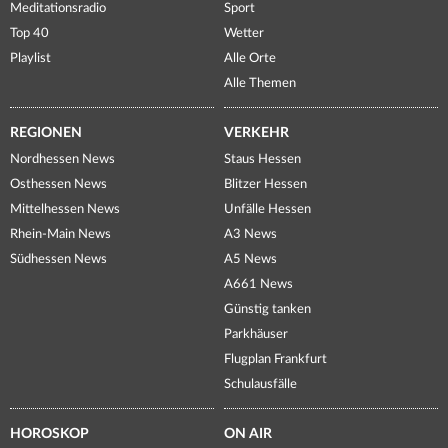
Meditationsradio
Sport
Top 40
Wetter
Playlist
Alle Orte
Alle Themen
REGIONEN
VERKEHR
Nordhessen News
Staus Hessen
Osthessen News
Blitzer Hessen
Mittelhessen News
Unfälle Hessen
Rhein-Main News
A3 News
Südhessen News
A5 News
A661 News
Günstig tanken
Parkhäuser
Flugplan Frankfurt
Schulausfälle
HOROSKOP
ON AIR