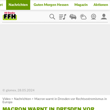
et
Nachrichten
Guten Morgen Hessen
Magazin
Aktionen
Playlist
Staupilot
Wetter
Webcam
Mein
© glomex, 28.05.2024
Video
>
Nachrichten
>
Macron warnt in Dresden vor Rechtsextremismus in
Europa
MACRON WARNT IN DRESDEN VOR