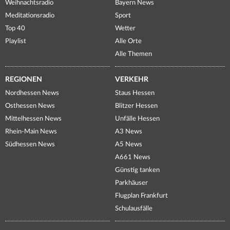
Weihnachtsradio
Bayern News
Meditationsradio
Sport
Top 40
Wetter
Playlist
Alle Orte
Alle Themen
REGIONEN
VERKEHR
Nordhessen News
Staus Hessen
Osthessen News
Blitzer Hessen
Mittelhessen News
Unfälle Hessen
Rhein-Main News
A3 News
Südhessen News
A5 News
A661 News
Günstig tanken
Parkhäuser
Flugplan Frankfurt
Schulausfälle