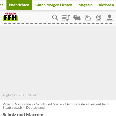
et
Nachrichten
Guten Morgen Hessen
Magazin
Aktionen
Playlist
Staupilot
Wetter
Webcam
Mein
© glomex, 28.05.2024
Video
>
Nachrichten
>
Scholz und Macron: Demonstrative Einigkeit beim
Staatsbesuch in Deutschland
Scholz und Macron: