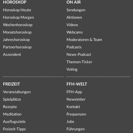
HOROSKOP
ON AIR
Horoskop Heute
Sendungen
Horoskop Morgen
Aktionen
Wochenhoroskop
Videos
Monatshoroskop
Webcams
Jahreshoroskop
Moderatoren & Team
Partnerhoroskop
Podcasts
Aszendent
News-Podcast
Themen-Ticker
Voting
FREIZEIT
FFH-WELT
Veranstaltungen
FFH-App
Spielplätze
Newsletter
Rezepte
Kontakt
Meditation
Frequenzen
Ausflugsziele
Jobs
Freizeit-Tipps
Führungen