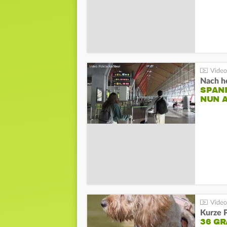
Nach he
SPAN
NUN 
Kurze P
36 G