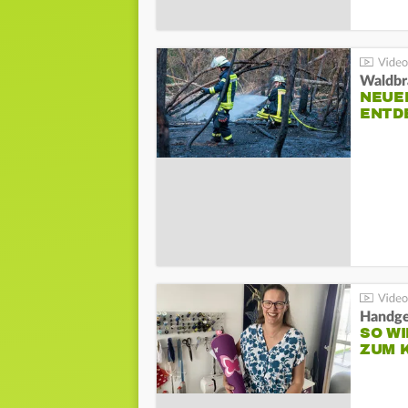
Waldbr
NEUE
ENTD
Handge
SO WI
ZUM 