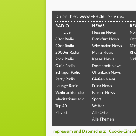
Du bist hier:
www.FFH.de
>>>
Video
RADIO
NEWS
RE
FFH Live
Hessen News
Nor
80er Radio
Frankfurt News
Ost
90er Radio
Wiesbaden News
Mit
2000er Radio
Mainz News
Rhe
Rock Radio
Kassel News
Süd
Oldie Radio
Darmstadt News
Schlager Radio
Offenbach News
Party Radio
Gießen News
Lounge Radio
Fulda News
Weihnachtsradio
Bayern News
Meditationsradio
Sport
Top 40
Wetter
Playlist
Alle Orte
Alle Themen
Impressum und Datenschutz
Cookie-Einste