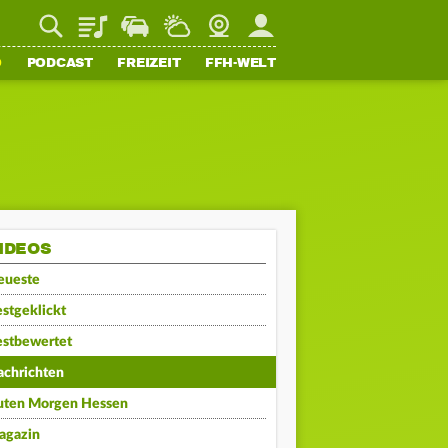
Playlist
Staupilot
Wetter
Webcam
Mein FFH
O
PODCAST
FREIZEIT
FFH-WELT
IDEOS
eueste
stgeklickt
estbewertet
achrichten
uten Morgen Hessen
agazin