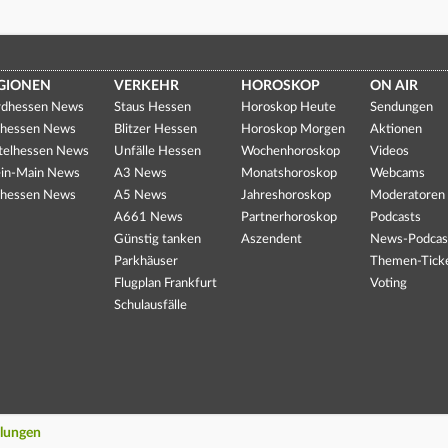
GIONEN
VERKEHR
HOROSKOP
ON AIR
dhessen News
Staus Hessen
Horoskop Heute
Sendungen
hessen News
Blitzer Hessen
Horoskop Morgen
Aktionen
telhessen News
Unfälle Hessen
Wochenhoroskop
Videos
in-Main News
A3 News
Monatshoroskop
Webcams
hessen News
A5 News
Jahreshoroskop
Moderatoren
A661 News
Partnerhoroskop
Podcasts
Günstig tanken
Aszendent
News-Podcas
Parkhäuser
Themen-Tick
Flugplan Frankfurt
Voting
Schulausfälle
llungen