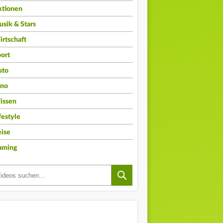
ktionen
sik & Stars
rtschaft
ort
uto
ino
issen
festyle
ise
aming