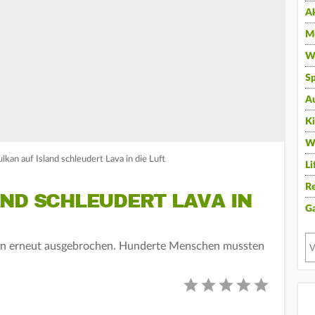
A
Mu
Wi
Sp
A
K
W
lkan auf Island schleudert Lava in die Luft
Li
Re
ND SCHLEUDERT LAVA IN
G
ulkan erneut ausgebrochen. Hunderte Menschen mussten