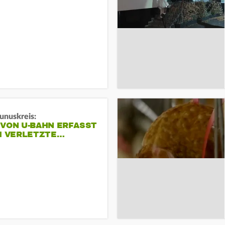
unuskreis:
 VON U-BAHN ERFASST
EI VERLETZTE…