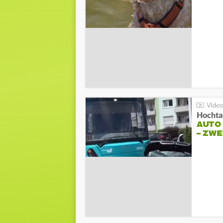
Hochta
AUTO
– ZW