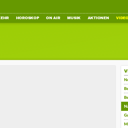
KEHR
HOROSKOP
ON AIR
MUSIK
AKTIONEN
VIDE
V
N
Be
B
N
G
M