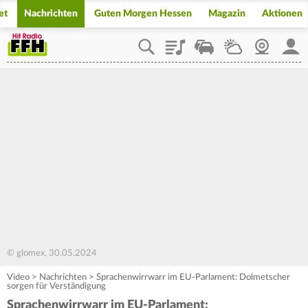
et
Nachrichten
Guten Morgen Hessen
Magazin
Aktionen
Playlist
Staupilot
Wetter
Webcam
Mein
© glomex, 30.05.2024
Video
>
Nachrichten
>
Sprachenwirrwarr im EU-Parlament: Dolmetscher
sorgen für Verständigung
Sprachenwirrwarr im EU-Parlament: