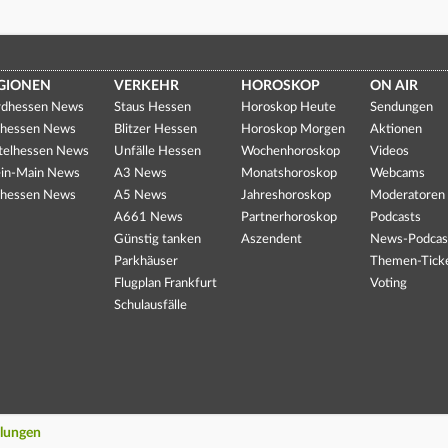
GIONEN
VERKEHR
HOROSKOP
ON AIR
dhessen News
Staus Hessen
Horoskop Heute
Sendungen
hessen News
Blitzer Hessen
Horoskop Morgen
Aktionen
telhessen News
Unfälle Hessen
Wochenhoroskop
Videos
in-Main News
A3 News
Monatshoroskop
Webcams
hessen News
A5 News
Jahreshoroskop
Moderatoren
A661 News
Partnerhoroskop
Podcasts
Günstig tanken
Aszendent
News-Podcas
Parkhäuser
Themen-Tick
Flugplan Frankfurt
Voting
Schulausfälle
llungen