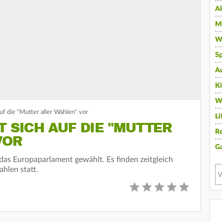
A
Mu
Wi
Sp
A
K
W
auf die "Mutter aller Wahlen" vor
Li
T SICH AUF DIE "MUTTER
Re
VOR
G
 das Europaparlament gewählt. Es finden zeitgleich
hlen statt.