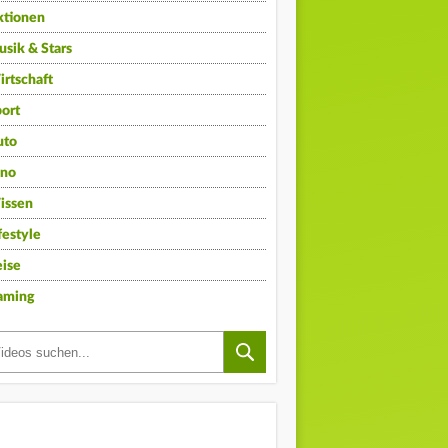
ktionen
sik & Stars
rtschaft
ort
uto
ino
issen
festyle
ise
aming