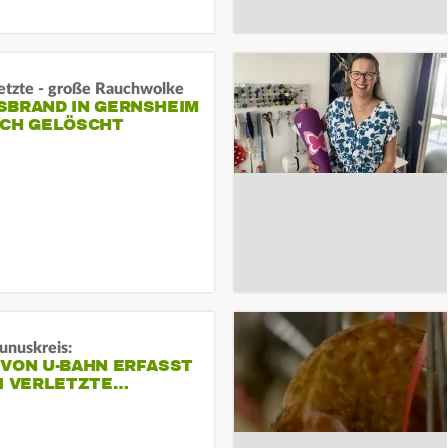
letzte - große Rauchwolke
BRAND IN GERNSHEIM E
CH GELÖSCHT
unuskreis:
 VON U-BAHN ERFASST
EI VERLETZTE…