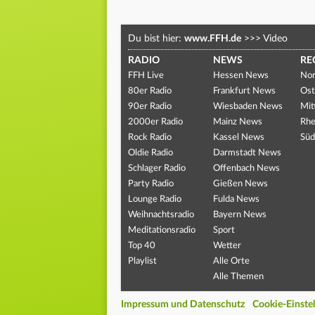
Du bist hier:
www.FFH.de
>>>
Video
RADIO
NEWS
RE
FFH Live
Hessen News
Nor
80er Radio
Frankfurt News
Ost
90er Radio
Wiesbaden News
Mit
2000er Radio
Mainz News
Rhe
Rock Radio
Kassel News
Süd
Oldie Radio
Darmstadt News
Schlager Radio
Offenbach News
Party Radio
Gießen News
Lounge Radio
Fulda News
Weihnachtsradio
Bayern News
Meditationsradio
Sport
Top 40
Wetter
Playlist
Alle Orte
Alle Themen
Impressum und Datenschutz
Cookie-Einste