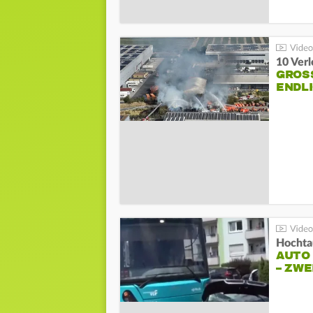
10 Ver
GROSS
NDLI
Hochta
AUTO
– ZW