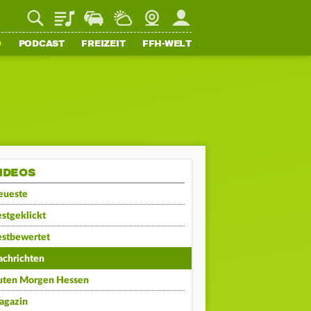
Playlist
Staupilot
Wetter
Webcam
Mein FFH
O
PODCAST
FREIZEIT
FFH-WELT
IDEOS
eueste
stgeklickt
estbewertet
achrichten
uten Morgen Hessen
agazin