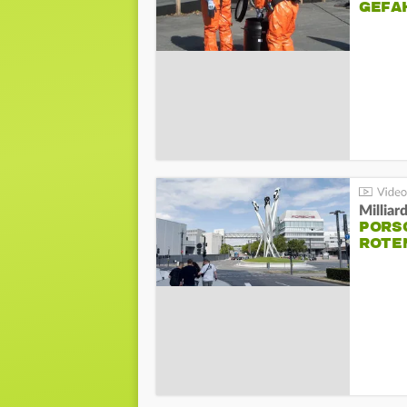
GEFA
Millia
PORSC
ROTE