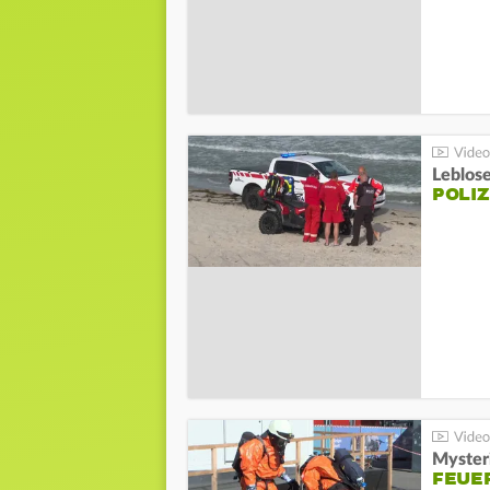
Leblos
POLIZ
Mysteri
FEUE