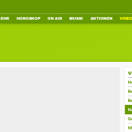
KEHR
HOROSKOP
ON AIR
MUSIK
AKTIONEN
VIDE
V
N
Be
B
N
G
M