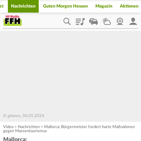
et
Nachrichten
Guten Morgen Hessen
Magazin
Aktionen
Playlist
Staupilot
Wetter
Webcam
Mein
© glomex, 30.05.2024
Video
>
Nachrichten
>
Mallorca: Bürgermeister fordert harte Maßnahmen
gegen Massentourismus
Mallorca: