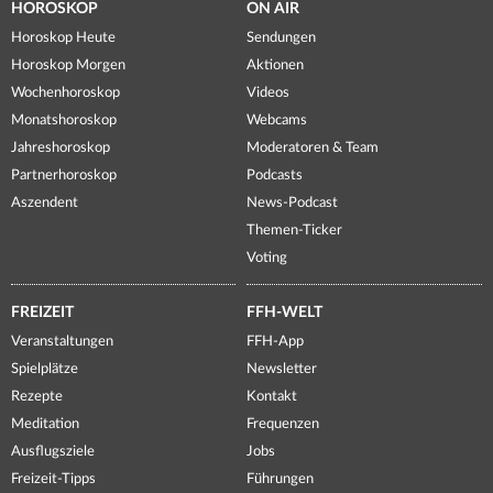
HOROSKOP
ON AIR
Horoskop Heute
Sendungen
Horoskop Morgen
Aktionen
Wochenhoroskop
Videos
Monatshoroskop
Webcams
Jahreshoroskop
Moderatoren & Team
Partnerhoroskop
Podcasts
Aszendent
News-Podcast
Themen-Ticker
Voting
FREIZEIT
FFH-WELT
Veranstaltungen
FFH-App
Spielplätze
Newsletter
Rezepte
Kontakt
Meditation
Frequenzen
Ausflugsziele
Jobs
Freizeit-Tipps
Führungen