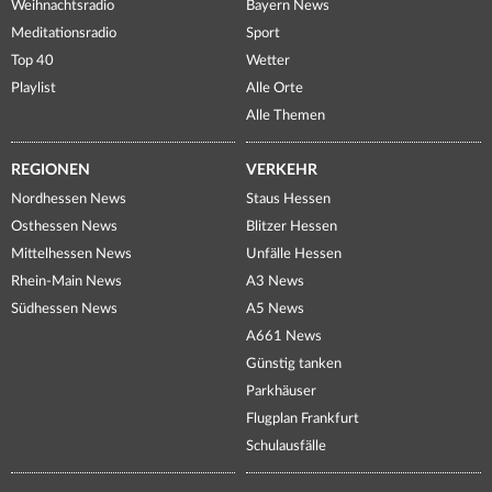
Weihnachtsradio
Bayern News
Meditationsradio
Sport
Top 40
Wetter
Playlist
Alle Orte
Alle Themen
REGIONEN
VERKEHR
Nordhessen News
Staus Hessen
Osthessen News
Blitzer Hessen
Mittelhessen News
Unfälle Hessen
Rhein-Main News
A3 News
Südhessen News
A5 News
A661 News
Günstig tanken
Parkhäuser
Flugplan Frankfurt
Schulausfälle