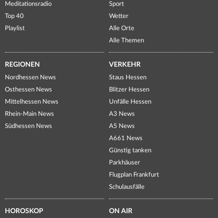
Meditationsradio
Sport
Top 40
Wetter
Playlist
Alle Orte
Alle Themen
REGIONEN
VERKEHR
Nordhessen News
Staus Hessen
Osthessen News
Blitzer Hessen
Mittelhessen News
Unfälle Hessen
Rhein-Main News
A3 News
Südhessen News
A5 News
A661 News
Günstig tanken
Parkhäuser
Flugplan Frankfurt
Schulausfälle
HOROSKOP
ON AIR