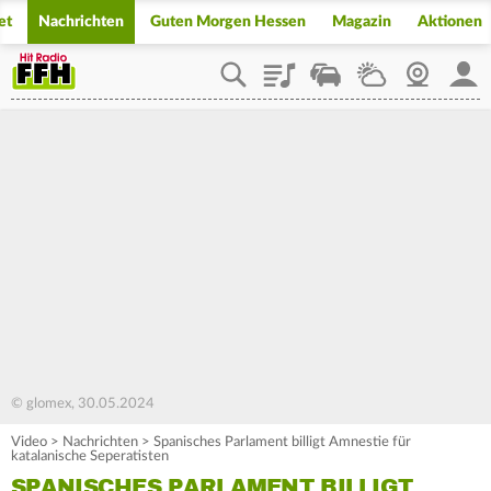
et
Nachrichten
Guten Morgen Hessen
Magazin
Aktionen
Playlist
Staupilot
Wetter
Webcam
Mein
© glomex, 30.05.2024
Video
>
Nachrichten
>
Spanisches Parlament billigt Amnestie für
katalanische Seperatisten
SPANISCHES PARLAMENT BILLIGT