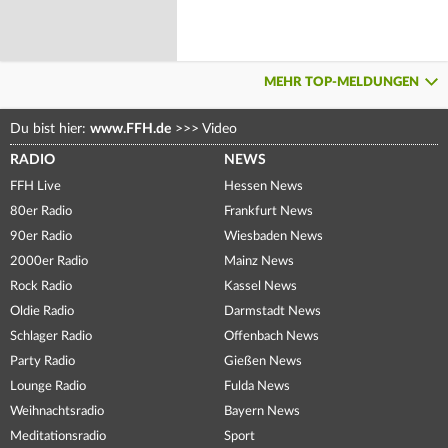
MEHR TOP-MELDUNGEN
Du bist hier:
www.FFH.de
>>>
Video
RADIO
NEWS
FFH Live
Hessen News
80er Radio
Frankfurt News
90er Radio
Wiesbaden News
2000er Radio
Mainz News
Rock Radio
Kassel News
Oldie Radio
Darmstadt News
Schlager Radio
Offenbach News
Party Radio
Gießen News
Lounge Radio
Fulda News
Weihnachtsradio
Bayern News
Meditationsradio
Sport