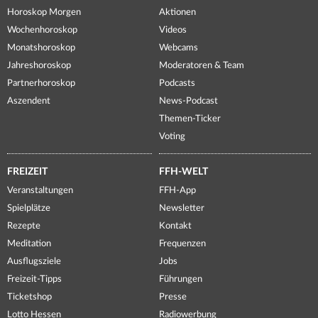
Horoskop Morgen
Aktionen
Wochenhoroskop
Videos
Monatshoroskop
Webcams
Jahreshoroskop
Moderatoren & Team
Partnerhoroskop
Podcasts
Aszendent
News-Podcast
Themen-Ticker
Voting
FREIZEIT
FFH-WELT
Veranstaltungen
FFH-App
Spielplätze
Newsletter
Rezepte
Kontakt
Meditation
Frequenzen
Ausflugsziele
Jobs
Freizeit-Tipps
Führungen
Ticketshop
Presse
Lotto Hessen
Radiowerbung