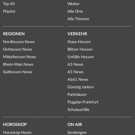
Top 40
Wetter
Playlist
Alle Orte
Alle Themen
REGIONEN
VERKEHR
Nordhessen News
Staus Hessen
Osthessen News
Blitzer Hessen
Mittelhessen News
Unfälle Hessen
Rhein-Main News
A3 News
Südhessen News
A5 News
A661 News
Günstig tanken
Parkhäuser
Flugplan Frankfurt
Schulausfälle
HOROSKOP
ON AIR
Horoskop Heute
Sendungen