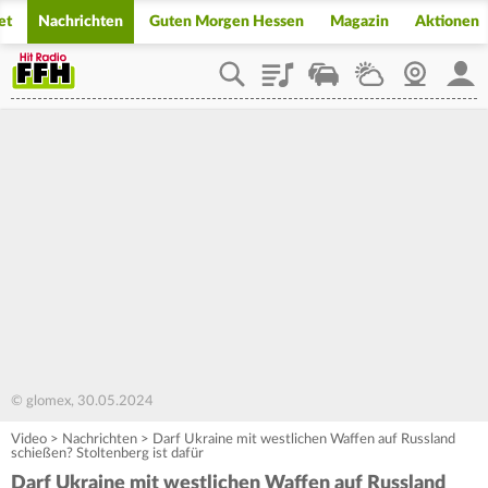
et
Nachrichten
Guten Morgen Hessen
Magazin
Aktionen
Playlist
Staupilot
Wetter
Webcam
Mein
© glomex, 30.05.2024
Video
>
Nachrichten
>
Darf Ukraine mit westlichen Waffen auf Russland
schießen? Stoltenberg ist dafür
Darf Ukraine mit westlichen Waffen auf Russland