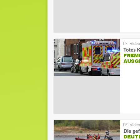
Totes 
FREM
AUSG
Die gef
DEUT