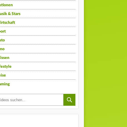
ktionen
sik & Stars
rtschaft
ort
uto
ino
issen
festyle
ise
aming