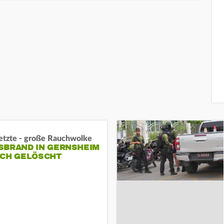
letzte - große Rauchwolke
BRAND IN GERNSHEIM E
CH GELÖSCHT