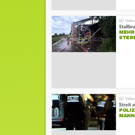
Stallbr
MEHR 
STER
Streit 
POLIZ
ANN I