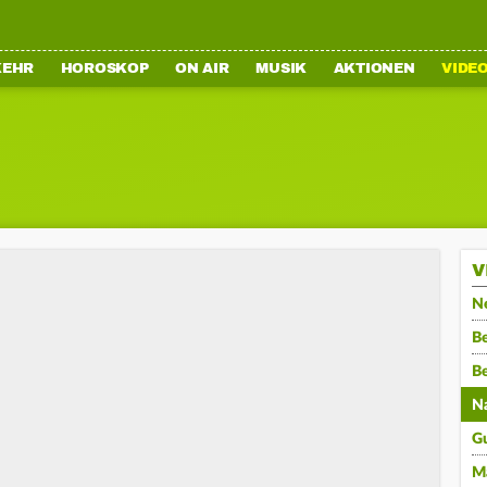
KEHR
HOROSKOP
ON AIR
MUSIK
AKTIONEN
VIDE
V
N
Be
B
N
G
M