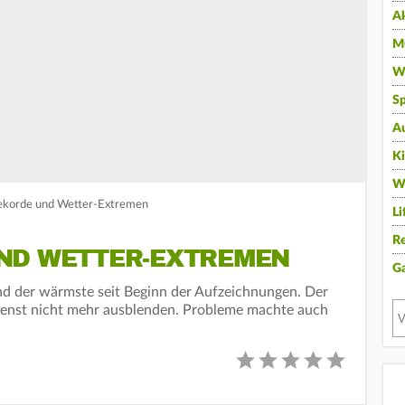
A
Mu
Wi
Sp
A
K
W
rekorde und Wetter-Extremen
Li
Re
ND WETTER-EXTREMEN
G
nd der wärmste seit Beginn der Aufzeichnungen. Der
dienst nicht mehr ausblenden. Probleme machte auch