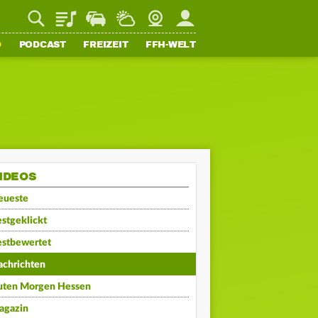
Playlist
Staupilot
Wetter
Webcam
Mein FFH
O
PODCAST
FREIZEIT
FFH-WELT
IDEOS
eueste
stgeklickt
estbewertet
achrichten
uten Morgen Hessen
agazin