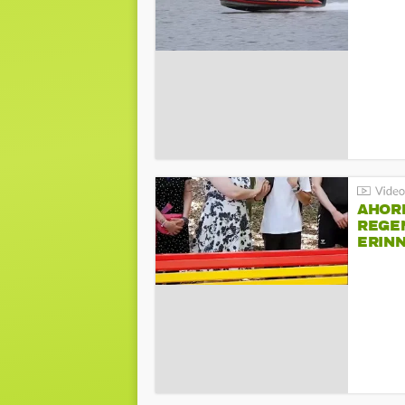
AHOR
REGE
ERIN
BEIM 