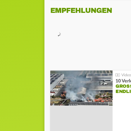
EMPFEHLUNGEN
10 Ver
GROSS
NDLI