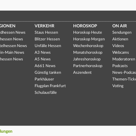
GIONEN
VERKEHR
HOROSKOP
ON AIR
dhessen News
Staus Hessen
Horoskop Heute
Sendungen
hessen News
Blitzer Hessen
Horoskop Morgen
Aktionen
telhessen News
Unfälle Hessen
Wochenhoroskop
Videos
in-Main News
A3 News
Monatshoroskop
Webcams
hessen News
A5 News
Jahreshoroskop
Moderatoren
A661 News
Partnerhoroskop
Podcasts
Günstig tanken
Aszendent
News-Podcas
Parkhäuser
Themen-Tick
Flugplan Frankfurt
Voting
Schulausfälle
llungen