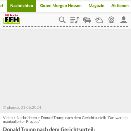
et
Nachrichten
Guten Morgen Hessen
Magazin
Aktionen
Playlist
Staupilot
Wetter
Webcam
Mein
© glomex, 01.06.2024
Video
>
Nachrichten
>
Donald Trump nach dem Gerichtsurteil: "Das war ein
manipulierter Prozess"
Donald Trump nach dem Gerichtsurteil: