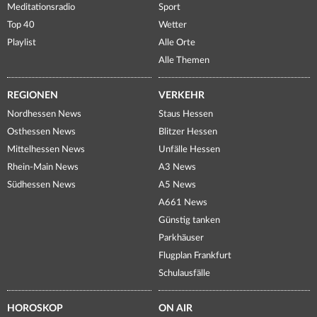
Meditationsradio
Sport
Top 40
Wetter
Playlist
Alle Orte
Alle Themen
REGIONEN
VERKEHR
Nordhessen News
Staus Hessen
Osthessen News
Blitzer Hessen
Mittelhessen News
Unfälle Hessen
Rhein-Main News
A3 News
Südhessen News
A5 News
A661 News
Günstig tanken
Parkhäuser
Flugplan Frankfurt
Schulausfälle
HOROSKOP
ON AIR