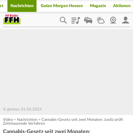
et
Nachrichten
Guten Morgen Hessen
Magazin
Aktionen
Playlist
Staupilot
Wetter
Webcam
Mein
© glomex, 01.06.2024
Video
>
Nachrichten
>
Cannabis-Gesetz seit zwei Monaten: Justiz prüft
Zehntausende Verfahren
Cannabis-Gesetz seit zwei Monaten: