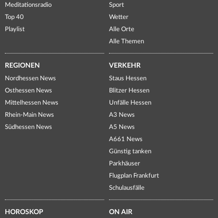
Meditationsradio
Sport
Top 40
Wetter
Playlist
Alle Orte
Alle Themen
REGIONEN
VERKEHR
Nordhessen News
Staus Hessen
Osthessen News
Blitzer Hessen
Mittelhessen News
Unfälle Hessen
Rhein-Main News
A3 News
Südhessen News
A5 News
A661 News
Günstig tanken
Parkhäuser
Flugplan Frankfurt
Schulausfälle
HOROSKOP
ON AIR