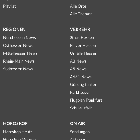
Playlist
Alle Orte
Alle Themen
REGIONEN
VERKEHR
Nordhessen News
Staus Hessen
Osthessen News
Blitzer Hessen
Mittelhessen News
Unfälle Hessen
Rhein-Main News
A3 News
Südhessen News
A5 News
A661 News
Günstig tanken
Parkhäuser
Flugplan Frankfurt
Schulausfälle
HOROSKOP
ON AIR
Horoskop Heute
Sendungen
Horoskop Morgen
Aktionen