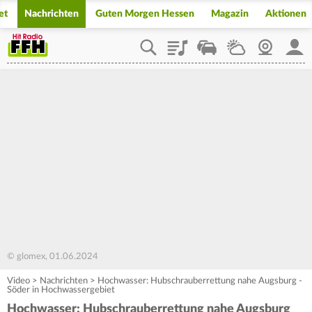
et
Nachrichten
Guten Morgen Hessen
Magazin
Aktionen
Playlist
Staupilot
Wetter
Webcam
Mein
© glomex, 01.06.2024
Video
>
Nachrichten
>
Hochwasser: Hubschrauberrettung nahe Augsburg -
Söder in Hochwassergebiet
Hochwasser: Hubschrauberrettung nahe Augsburg