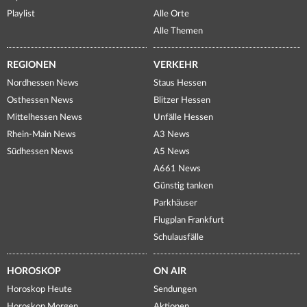
Playlist
Alle Orte
Alle Themen
REGIONEN
VERKEHR
Nordhessen News
Staus Hessen
Osthessen News
Blitzer Hessen
Mittelhessen News
Unfälle Hessen
Rhein-Main News
A3 News
Südhessen News
A5 News
A661 News
Günstig tanken
Parkhäuser
Flugplan Frankfurt
Schulausfälle
HOROSKOP
ON AIR
Horoskop Heute
Sendungen
Horoskop Morgen
Aktionen