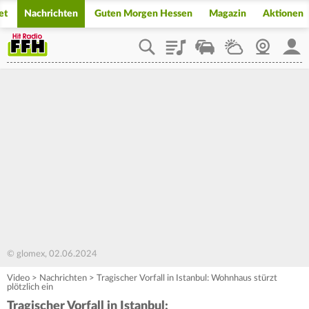
et
Nachrichten
Guten Morgen Hessen
Magazin
Aktionen
Playlist
Staupilot
Wetter
Webcam
Mein
© glomex, 02.06.2024
Video
>
Nachrichten
>
Tragischer Vorfall in Istanbul: Wohnhaus stürzt
plötzlich ein
Tragischer Vorfall in Istanbul: