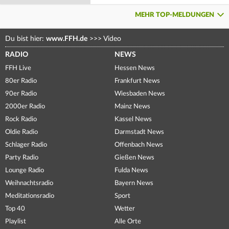
MEHR TOP-MELDUNGEN
Du bist hier:
www.FFH.de
>>>
Video
RADIO
NEWS
FFH Live
Hessen News
80er Radio
Frankfurt News
90er Radio
Wiesbaden News
2000er Radio
Mainz News
Rock Radio
Kassel News
Oldie Radio
Darmstadt News
Schlager Radio
Offenbach News
Party Radio
Gießen News
Lounge Radio
Fulda News
Weihnachtsradio
Bayern News
Meditationsradio
Sport
Top 40
Wetter
Playlist
Alle Orte