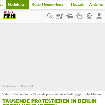
et
Nachrichten
Guten Morgen Hessen
Magazin
Aktionen
Playlist
Staupilot
Wetter
Webcam
Mein
© glomex, 03.06.2024
Video
>
Nachrichten
>
Tausende protestieren in Berlin gegen hohe Mieten
TAUSENDE PROTESTIEREN IN BERLIN