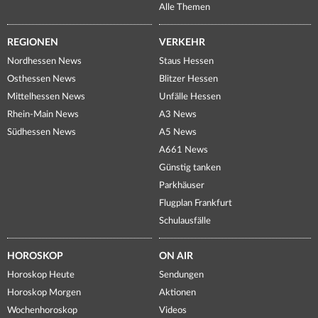
Alle Themen
REGIONEN
VERKEHR
Nordhessen News
Staus Hessen
Osthessen News
Blitzer Hessen
Mittelhessen News
Unfälle Hessen
Rhein-Main News
A3 News
Südhessen News
A5 News
A661 News
Günstig tanken
Parkhäuser
Flugplan Frankfurt
Schulausfälle
HOROSKOP
ON AIR
Horoskop Heute
Sendungen
Horoskop Morgen
Aktionen
Wochenhoroskop
Videos