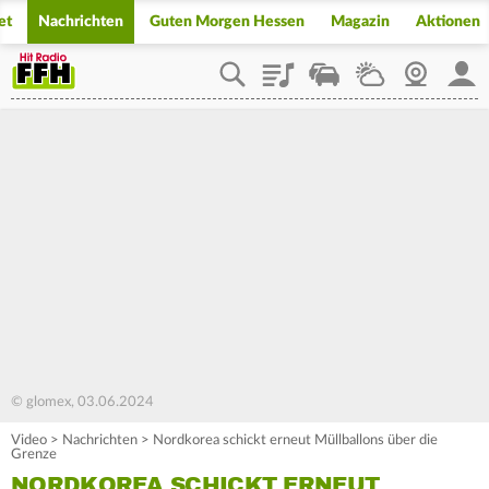
et
Nachrichten
Guten Morgen Hessen
Magazin
Aktionen
Playlist
Staupilot
Wetter
Webcam
Mein
© glomex, 03.06.2024
Video
>
Nachrichten
>
Nordkorea schickt erneut Müllballons über die
Grenze
NORDKOREA SCHICKT ERNEUT