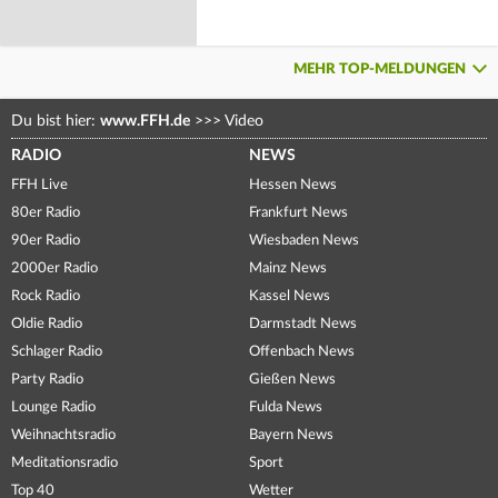
MEHR TOP-MELDUNGEN
Du bist hier:
www.FFH.de
>>>
Video
RADIO
NEWS
FFH Live
Hessen News
80er Radio
Frankfurt News
90er Radio
Wiesbaden News
2000er Radio
Mainz News
Rock Radio
Kassel News
Oldie Radio
Darmstadt News
Schlager Radio
Offenbach News
Party Radio
Gießen News
Lounge Radio
Fulda News
Weihnachtsradio
Bayern News
Meditationsradio
Sport
Top 40
Wetter