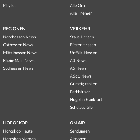
Playlist
Alle Orte
Alle Themen
REGIONEN
VERKEHR
Nordhessen News
Staus Hessen
Osthessen News
Blitzer Hessen
Mittelhessen News
Unfälle Hessen
Rhein-Main News
A3 News
Südhessen News
A5 News
A661 News
Günstig tanken
Parkhäuser
Flugplan Frankfurt
Schulausfälle
HOROSKOP
ON AIR
Horoskop Heute
Sendungen
Horoskop Morgen
Aktionen