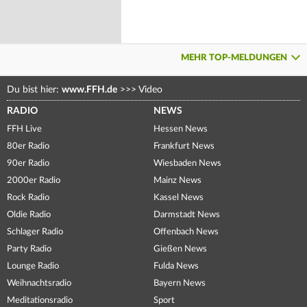
MEHR TOP-MELDUNGEN
Du bist hier:
www.FFH.de
>>>
Video
RADIO
NEWS
FFH Live
Hessen News
80er Radio
Frankfurt News
90er Radio
Wiesbaden News
2000er Radio
Mainz News
Rock Radio
Kassel News
Oldie Radio
Darmstadt News
Schlager Radio
Offenbach News
Party Radio
Gießen News
Lounge Radio
Fulda News
Weihnachtsradio
Bayern News
Meditationsradio
Sport