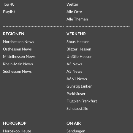
Top 40
Wetter
Playlist
Alle Orte
Alle Themen
REGIONEN
VERKEHR
Nordhessen News
Staus Hessen
Osthessen News
Blitzer Hessen
Mittelhessen News
Unfälle Hessen
Rhein-Main News
A3 News
Südhessen News
A5 News
A661 News
Günstig tanken
Parkhäuser
Flugplan Frankfurt
Schulausfälle
HOROSKOP
ON AIR
Horoskop Heute
Sendungen