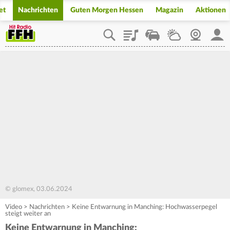
et
Nachrichten
Guten Morgen Hessen
Magazin
Aktionen
Playlist
Staupilot
Wetter
Webcam
Mein
© glomex, 03.06.2024
Video
>
Nachrichten
>
Keine Entwarnung in Manching: Hochwasserpegel
steigt weiter an
Keine Entwarnung in Manching: