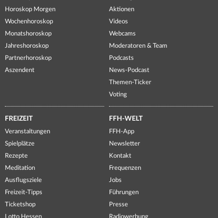
Horoskop Morgen
Aktionen
Wochenhoroskop
Videos
Monatshoroskop
Webcams
Jahreshoroskop
Moderatoren & Team
Partnerhoroskop
Podcasts
Aszendent
News-Podcast
Themen-Ticker
Voting
FREIZEIT
FFH-WELT
Veranstaltungen
FFH-App
Spielplätze
Newsletter
Rezepte
Kontakt
Meditation
Frequenzen
Ausflugsziele
Jobs
Freizeit-Tipps
Führungen
Ticketshop
Presse
Lotto Hessen
Radiowerbung