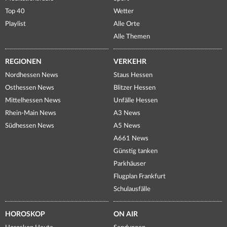
Top 40
Wetter
Playlist
Alle Orte
Alle Themen
REGIONEN
VERKEHR
Nordhessen News
Staus Hessen
Osthessen News
Blitzer Hessen
Mittelhessen News
Unfälle Hessen
Rhein-Main News
A3 News
Südhessen News
A5 News
A661 News
Günstig tanken
Parkhäuser
Flugplan Frankfurt
Schulausfälle
HOROSKOP
ON AIR