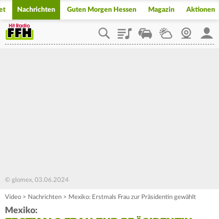
et
Nachrichten
Guten Morgen Hessen
Magazin
Aktionen
Playlist
Staupilot
Wetter
Webcam
Mein
© glomex, 03.06.2024
Video
>
Nachrichten
>
Mexiko: Erstmals Frau zur Präsidentin gewählt
Mexiko: