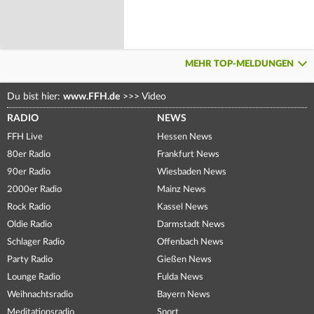
MEHR TOP-MELDUNGEN
Du bist hier:
www.FFH.de
>>>
Video
RADIO
NEWS
FFH Live
Hessen News
80er Radio
Frankfurt News
90er Radio
Wiesbaden News
2000er Radio
Mainz News
Rock Radio
Kassel News
Oldie Radio
Darmstadt News
Schlager Radio
Offenbach News
Party Radio
Gießen News
Lounge Radio
Fulda News
Weihnachtsradio
Bayern News
Meditationsradio
Sport