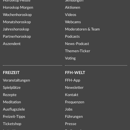
Horoskop Heute
Sendungen
Horoskop Morgen
Aktionen
Wochenhoroskop
Videos
Monatshoroskop
Webcams
Jahreshoroskop
Moderatoren & Team
Partnerhoroskop
Podcasts
Aszendent
News-Podcast
Themen-Ticker
Voting
FREIZEIT
FFH-WELT
Veranstaltungen
FFH-App
Spielplätze
Newsletter
Rezepte
Kontakt
Meditation
Frequenzen
Ausflugsziele
Jobs
Freizeit-Tipps
Führungen
Ticketshop
Presse