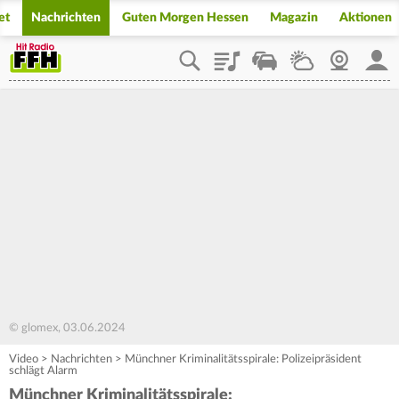
et
Nachrichten
Guten Morgen Hessen
Magazin
Aktionen
Playlist
Staupilot
Wetter
Webcam
Mein
© glomex, 03.06.2024
Video
>
Nachrichten
>
Münchner Kriminalitätsspirale: Polizeipräsident
schlägt Alarm
Münchner Kriminalitätsspirale: