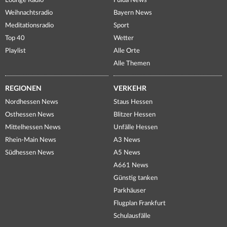
Lounge Radio
Fulda News
Weihnachtsradio
Bayern News
Meditationsradio
Sport
Top 40
Wetter
Playlist
Alle Orte
Alle Themen
REGIONEN
VERKEHR
Nordhessen News
Staus Hessen
Osthessen News
Blitzer Hessen
Mittelhessen News
Unfälle Hessen
Rhein-Main News
A3 News
Südhessen News
A5 News
A661 News
Günstig tanken
Parkhäuser
Flugplan Frankfurt
Schulausfälle