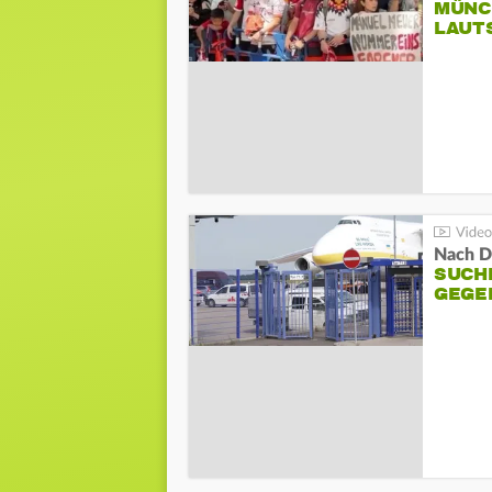
MÜNC
LAUT
Nach D
SUCH
GEGE