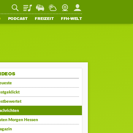
Playlist
Staupilot
Wetter
Webcam
Mein FFH
O
PODCAST
FREIZEIT
FFH-WELT
IDEOS
eueste
stgeklickt
estbewertet
achrichten
uten Morgen Hessen
agazin