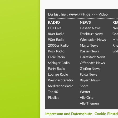
Du bist hier:
www.FFH.de
>>>
Video
RADIO
NEWS
RE
FFH Live
Hessen News
Nor
80er Radio
Frankfurt News
Ost
90er Radio
Wiesbaden News
Mit
2000er Radio
Mainz News
Rhe
Rock Radio
Kassel News
Süd
Oldie Radio
Darmstadt News
Schlager Radio
Offenbach News
Party Radio
Gießen News
Lounge Radio
Fulda News
Weihnachtsradio
Bayern News
Meditationsradio
Sport
Top 40
Wetter
Playlist
Alle Orte
Alle Themen
Impressum und Datenschutz
Cookie-Einste