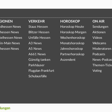
GIONEN
VERKEHR
HOROSKOP
ON AIR
dhessen News
Staus Hessen
Horoskop Heute
Sendungen
hessen News
Blitzer Hessen
Horoskop Morgen
Aktionen
telhessen News
Unfälle Hessen
Wochenhoroskop
Videos
in-Main News
A3 News
Monatshoroskop
Webcams
hessen News
A5 News
Jahreshoroskop
Moderatoren
A661 News
Partnerhoroskop
Podcasts
Günstig tanken
Aszendent
News-Podcas
Parkhäuser
Themen-Tick
Flugplan Frankfurt
Voting
Schulausfälle
llungen