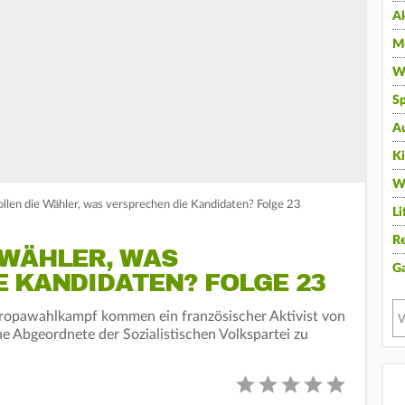
A
Mu
Wi
Sp
A
K
W
len die Wähler, was versprechen die Kandidaten? Folge 23
Li
Re
 WÄHLER, WAS
G
E KANDIDATEN? FOLGE 23
Europawahlkampf kommen ein französischer Aktivist von
e Abgeordnete der Sozialistischen Volkspartei zu