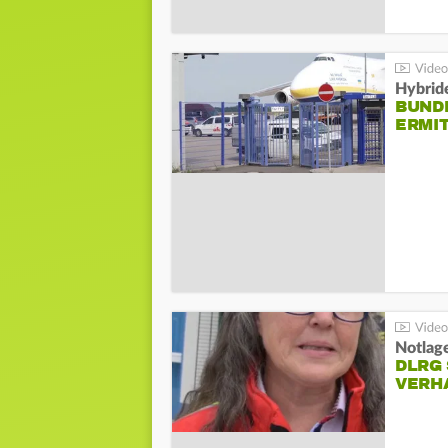
Hybrid
BUND
ERMI
Notlag
DLRG 
VERH