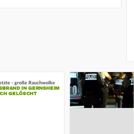
letzte - große Rauchwolke
BRAND IN GERNSHEIM E
CH GELÖSCHT