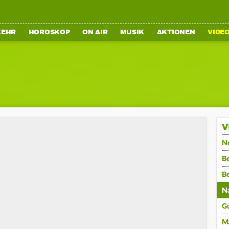
KEHR
HOROSKOP
ON AIR
MUSIK
AKTIONEN
VIDE
V
N
Be
B
N
G
M