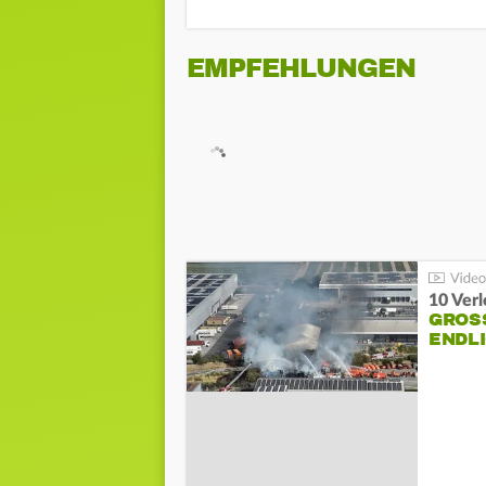
EMPFEHLUNGEN
10 Ver
GROSS
NDLI