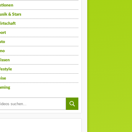
ktionen
sik & Stars
rtschaft
ort
uto
ino
issen
festyle
ise
aming