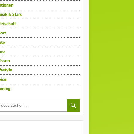
ktionen
sik & Stars
rtschaft
ort
uto
ino
issen
festyle
ise
aming