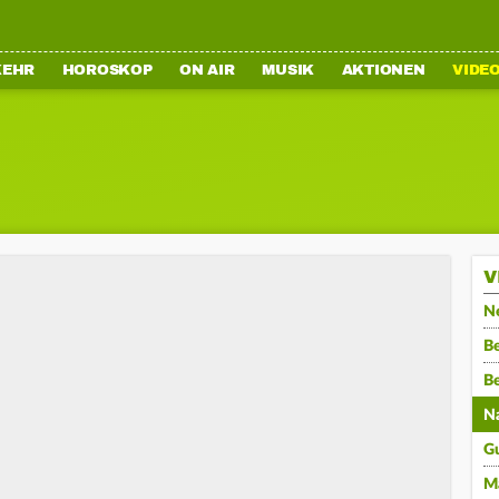
KEHR
HOROSKOP
ON AIR
MUSIK
AKTIONEN
VIDE
V
N
Be
B
N
G
M