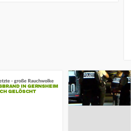
letzte - große Rauchwolke
BRAND IN GERNSHEIM E
CH GELÖSCHT