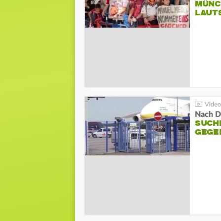
MÜNC
LAUT
Nach D
SUCH
GEGE