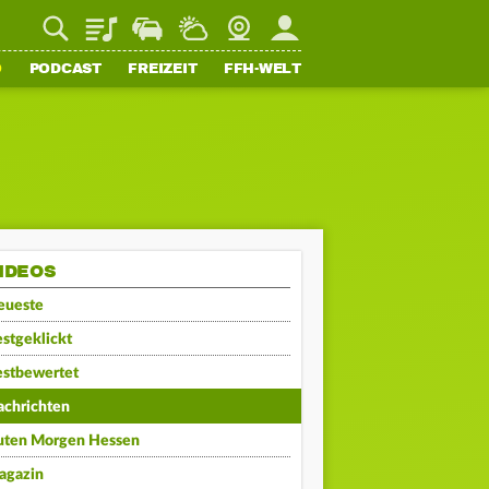
Playlist
Staupilot
Wetter
Webcam
Mein FFH
O
PODCAST
FREIZEIT
FFH-WELT
IDEOS
eueste
stgeklickt
estbewertet
achrichten
uten Morgen Hessen
agazin