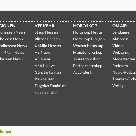
GIONEN
VERKEHR
HOROSKOP
ON AIR
dhessen News
Staus Hessen
Horoskop Heute
Sendungen
hessen News
Blitzer Hessen
Horoskop Morgen
Aktionen
telhessen News
Unfälle Hessen
Wochenhoroskop
Videos
in-Main News
A3 News
Monatshoroskop
Webcams
hessen News
A5 News
Jahreshoroskop
Moderatoren
A661 News
Partnerhoroskop
Podcasts
Günstig tanken
Aszendent
News-Podcas
Parkhäuser
Themen-Tick
Flugplan Frankfurt
Voting
Schulausfälle
llungen