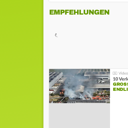
EMPFEHLUNGEN
10 Ver
GROSS
NDLI