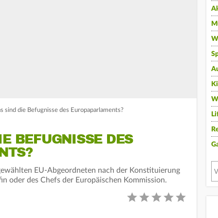
A
Mu
Wi
Sp
A
K
W
s sind die Befugnisse des Europaparlaments?
Li
Re
IE BEFUGNISSE DES
G
NTS?
ugewählten EU-Abgeordneten nach der Konstituierung
fin oder des Chefs der Europäischen Kommission.