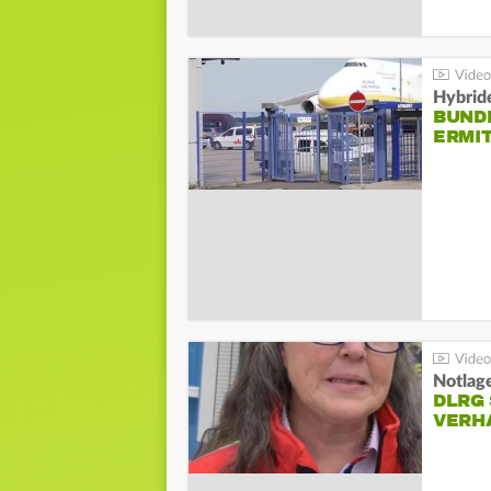
Hybrid
BUND
ERMI
Notlag
DLRG 
VERH