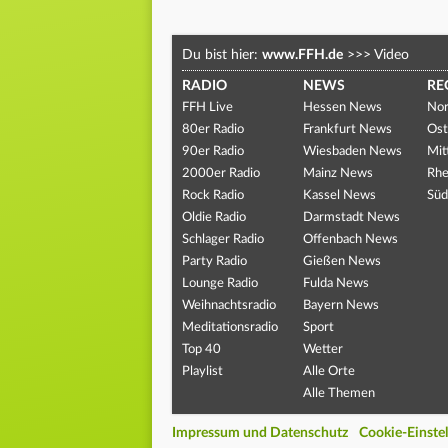
Du bist hier:
www.FFH.de
>>>
Video
RADIO
NEWS
RE
FFH Live
Hessen News
Nor
80er Radio
Frankfurt News
Ost
90er Radio
Wiesbaden News
Mit
2000er Radio
Mainz News
Rhe
Rock Radio
Kassel News
Süd
Oldie Radio
Darmstadt News
Schlager Radio
Offenbach News
Party Radio
Gießen News
Lounge Radio
Fulda News
Weihnachtsradio
Bayern News
Meditationsradio
Sport
Top 40
Wetter
Playlist
Alle Orte
Alle Themen
Impressum und Datenschutz
Cookie-Einste