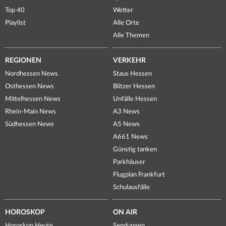
Top 40
Wetter
Playlist
Alle Orte
Alle Themen
REGIONEN
VERKEHR
Nordhessen News
Staus Hessen
Osthessen News
Blitzer Hessen
Mittelhessen News
Unfälle Hessen
Rhein-Main News
A3 News
Südhessen News
A5 News
A661 News
Günstig tanken
Parkhäuser
Flugplan Frankfurt
Schulausfälle
HOROSKOP
ON AIR
Horoskop Heute
Sendungen