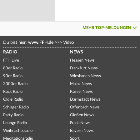
MEHR TOP-MELDUNGEN
Du bist hier:
www.FFH.de
>>>
Video
RADIO
NEWS
FFH Live
Hessen News
80er Radio
Frankfurt News
90er Radio
Wiesbaden News
2000er Radio
Mainz News
Rock Radio
Kassel News
Oldie Radio
Darmstadt News
Schlager Radio
Offenbach News
Party Radio
Gießen News
Lounge Radio
Fulda News
Weihnachtsradio
Bayern News
Meditationsradio
Sport