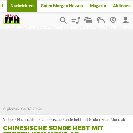
et
Nachrichten
Guten Morgen Hessen
Magazin
Aktionen
Playlist
Staupilot
Wetter
Webcam
Mein
© glomex, 04.06.2024
Video
>
Nachrichten
>
Chinesische Sonde hebt mit Proben vom Mond ab
CHINESISCHE SONDE HEBT MIT