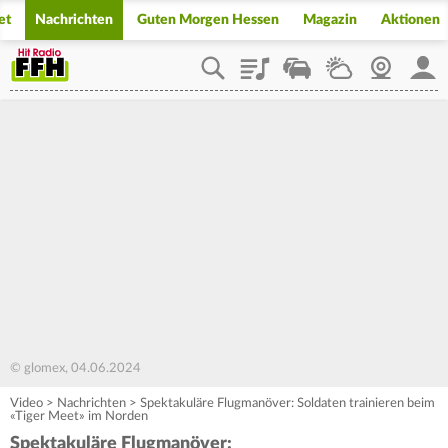
et
Nachrichten
Guten Morgen Hessen
Magazin
Aktionen
Playlist
Staupilot
Wetter
Webcam
Mein
© glomex, 04.06.2024
Video
>
Nachrichten
>
Spektakuläre Flugmanöver: Soldaten trainieren beim
«Tiger Meet» im Norden
Spektakuläre Flugmanöver: