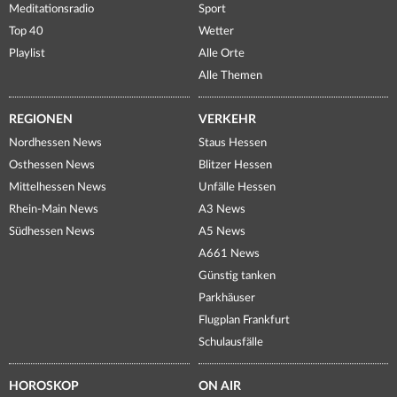
Meditationsradio
Sport
Top 40
Wetter
Playlist
Alle Orte
Alle Themen
REGIONEN
VERKEHR
Nordhessen News
Staus Hessen
Osthessen News
Blitzer Hessen
Mittelhessen News
Unfälle Hessen
Rhein-Main News
A3 News
Südhessen News
A5 News
A661 News
Günstig tanken
Parkhäuser
Flugplan Frankfurt
Schulausfälle
HOROSKOP
ON AIR