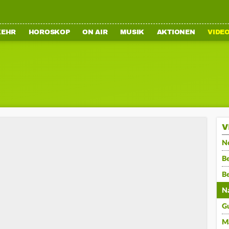
KEHR
HOROSKOP
ON AIR
MUSIK
AKTIONEN
VIDE
V
N
Be
B
N
G
M