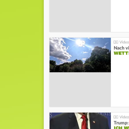
Nach v
WETT
Trump:
ICH W