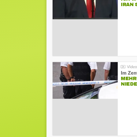
IRAN 
Im Zen
MEHR
NIED