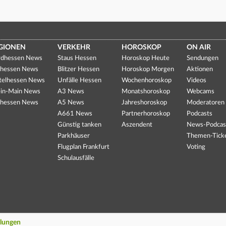
GIONEN
VERKEHR
HOROSKOP
ON AIR
dhessen News
Staus Hessen
Horoskop Heute
Sendungen
hessen News
Blitzer Hessen
Horoskop Morgen
Aktionen
telhessen News
Unfälle Hessen
Wochenhoroskop
Videos
in-Main News
A3 News
Monatshoroskop
Webcams
hessen News
A5 News
Jahreshoroskop
Moderatoren
A661 News
Partnerhoroskop
Podcasts
Günstig tanken
Aszendent
News-Podcas
Parkhäuser
Themen-Tick
Flugplan Frankfurt
Voting
Schulausfälle
llungen