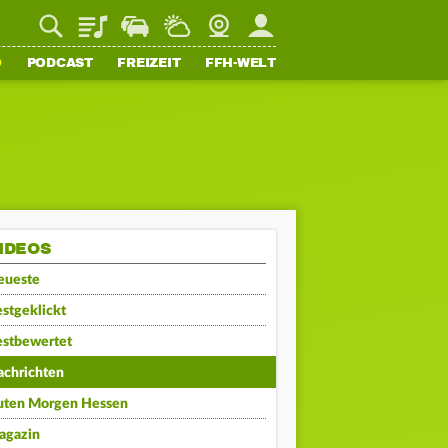
Playlist
Staupilot
Wetter
Webcam
Mein FFH
O
PODCAST
FREIZEIT
FFH-WELT
IDEOS
eueste
stgeklickt
estbewertet
achrichten
uten Morgen Hessen
agazin