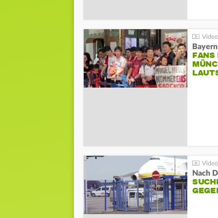
Bayern
FANS
MÜNC
LAUT
Nach D
SUCH
GEGE