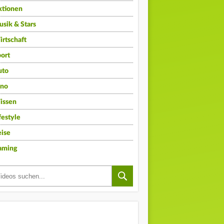
ktionen
sik & Stars
rtschaft
ort
uto
ino
issen
festyle
ise
aming