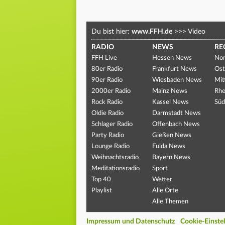
Du bist hier:
www.FFH.de
>>>
Video
RADIO
NEWS
RE
FFH Live
Hessen News
Nor
80er Radio
Frankfurt News
Ost
90er Radio
Wiesbaden News
Mit
2000er Radio
Mainz News
Rhe
Rock Radio
Kassel News
Süd
Oldie Radio
Darmstadt News
Schlager Radio
Offenbach News
Party Radio
Gießen News
Lounge Radio
Fulda News
Weihnachtsradio
Bayern News
Meditationsradio
Sport
Top 40
Wetter
Playlist
Alle Orte
Alle Themen
Impressum und Datenschutz
Cookie-Einste