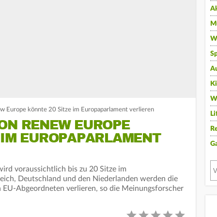
A
Mu
Wi
Sp
A
K
W
ew Europe könnte 20 Sitze im Europaparlament verlieren
Li
ION RENEW EUROPE
Re
E IM EUROPAPARLAMENT
G
ird voraussichtlich bis zu 20 Sitze im
kreich, Deutschland und den Niederlanden werden die
n EU-Abgeordneten verlieren, so die Meinungsforscher