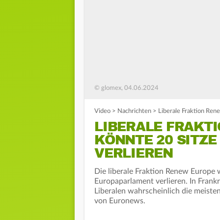
© glomex, 04.06.2024
Video
>
Nachrichten
>
Liberale Fraktion Ren
LIBERALE FRAKT
KÖNNTE 20 SITZ
VERLIEREN
Die liberale Fraktion Renew Europe w
Europaparlament verlieren. In Fran
Liberalen wahrscheinlich die meiste
von Euronews.