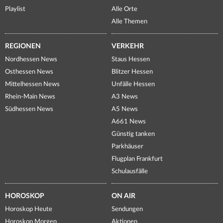
Playlist
Alle Orte
Alle Themen
REGIONEN
VERKEHR
Nordhessen News
Staus Hessen
Osthessen News
Blitzer Hessen
Mittelhessen News
Unfälle Hessen
Rhein-Main News
A3 News
Südhessen News
A5 News
A661 News
Günstig tanken
Parkhäuser
Flugplan Frankfurt
Schulausfälle
HOROSKOP
ON AIR
Horoskop Heute
Sendungen
Horoskop Morgen
Aktionen