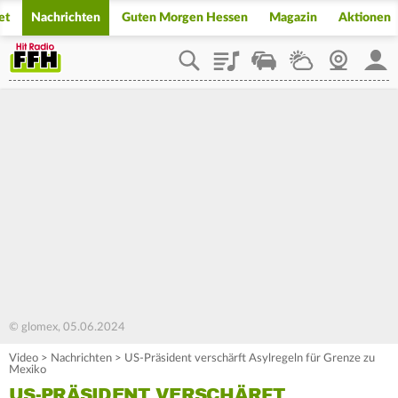
et
Nachrichten
Guten Morgen Hessen
Magazin
Aktionen
Playlist
Staupilot
Wetter
Webcam
Mein
© glomex, 05.06.2024
Video
>
Nachrichten
>
US-Präsident verschärft Asylregeln für Grenze zu
Mexiko
US-PRÄSIDENT VERSCHÄRFT