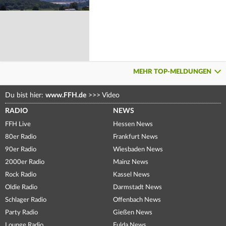
MEHR TOP-MELDUNGEN
Du bist hier:
www.FFH.de
>>>
Video
RADIO
NEWS
FFH Live
Hessen News
80er Radio
Frankfurt News
90er Radio
Wiesbaden News
2000er Radio
Mainz News
Rock Radio
Kassel News
Oldie Radio
Darmstadt News
Schlager Radio
Offenbach News
Party Radio
Gießen News
Lounge Radio
Fulda News