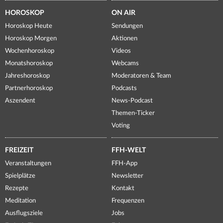
HOROSKOP
ON AIR
Horoskop Heute
Sendungen
Horoskop Morgen
Aktionen
Wochenhoroskop
Videos
Monatshoroskop
Webcams
Jahreshoroskop
Moderatoren & Team
Partnerhoroskop
Podcasts
Aszendent
News-Podcast
Themen-Ticker
Voting
FREIZEIT
FFH-WELT
Veranstaltungen
FFH-App
Spielplätze
Newsletter
Rezepte
Kontakt
Meditation
Frequenzen
Ausflugsziele
Jobs