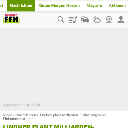
et
Nachrichten
Guten Morgen Hessen
Magazin
Aktionen
Playlist
Staupilot
Wetter
Webcam
Mein
© glomex, 05.06.2024
Video
>
Nachrichten
>
Lindner plant Milliarden-Entlastungen bei
Einkommensteuer
LINDNER PLANT MILLIARDEN-