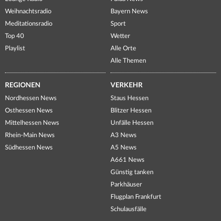
Weihnachtsradio
Bayern News
Meditationsradio
Sport
Top 40
Wetter
Playlist
Alle Orte
Alle Themen
REGIONEN
VERKEHR
Nordhessen News
Staus Hessen
Osthessen News
Blitzer Hessen
Mittelhessen News
Unfälle Hessen
Rhein-Main News
A3 News
Südhessen News
A5 News
A661 News
Günstig tanken
Parkhäuser
Flugplan Frankfurt
Schulausfälle