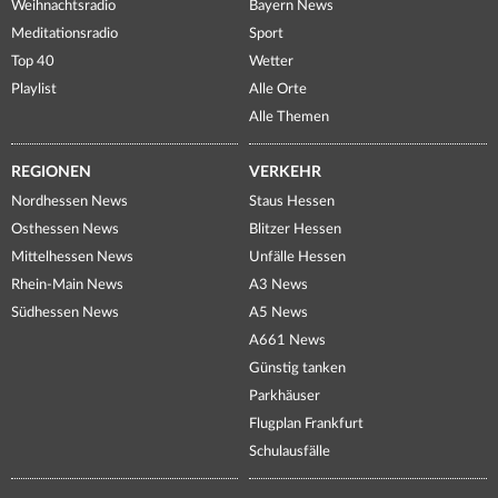
Weihnachtsradio
Bayern News
Meditationsradio
Sport
Top 40
Wetter
Playlist
Alle Orte
Alle Themen
REGIONEN
VERKEHR
Nordhessen News
Staus Hessen
Osthessen News
Blitzer Hessen
Mittelhessen News
Unfälle Hessen
Rhein-Main News
A3 News
Südhessen News
A5 News
A661 News
Günstig tanken
Parkhäuser
Flugplan Frankfurt
Schulausfälle