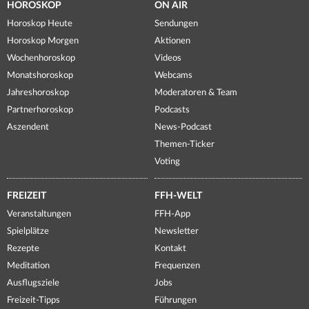
HOROSKOP
ON AIR
Horoskop Heute
Sendungen
Horoskop Morgen
Aktionen
Wochenhoroskop
Videos
Monatshoroskop
Webcams
Jahreshoroskop
Moderatoren & Team
Partnerhoroskop
Podcasts
Aszendent
News-Podcast
Themen-Ticker
Voting
FREIZEIT
FFH-WELT
Veranstaltungen
FFH-App
Spielplätze
Newsletter
Rezepte
Kontakt
Meditation
Frequenzen
Ausflugsziele
Jobs
Freizeit-Tipps
Führungen