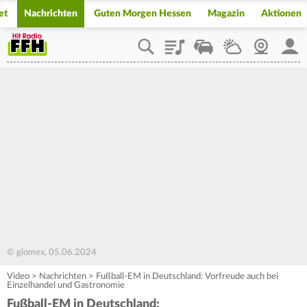
et
Nachrichten
Guten Morgen Hessen
Magazin
Aktionen
Playlist
Staupilot
Wetter
Webcam
Mein
© glomex, 05.06.2024
Video
>
Nachrichten
>
Fußball-EM in Deutschland: Vorfreude auch bei
Einzelhandel und Gastronomie
Fußball-EM in Deutschland: