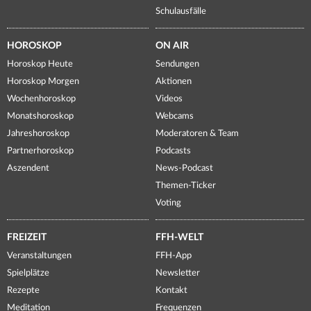
Schulausfälle
HOROSKOP
ON AIR
Horoskop Heute
Sendungen
Horoskop Morgen
Aktionen
Wochenhoroskop
Videos
Monatshoroskop
Webcams
Jahreshoroskop
Moderatoren & Team
Partnerhoroskop
Podcasts
Aszendent
News-Podcast
Themen-Ticker
Voting
FREIZEIT
FFH-WELT
Veranstaltungen
FFH-App
Spielplätze
Newsletter
Rezepte
Kontakt
Meditation
Frequenzen