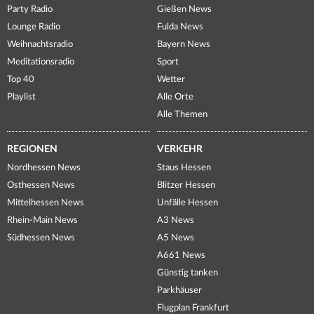
Party Radio
Gießen News
Lounge Radio
Fulda News
Weihnachtsradio
Bayern News
Meditationsradio
Sport
Top 40
Wetter
Playlist
Alle Orte
Alle Themen
REGIONEN
VERKEHR
Nordhessen News
Staus Hessen
Osthessen News
Blitzer Hessen
Mittelhessen News
Unfälle Hessen
Rhein-Main News
A3 News
Südhessen News
A5 News
A661 News
Günstig tanken
Parkhäuser
Flugplan Frankfurt