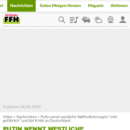
et
Nachrichten
Guten Morgen Hessen
Magazin
Aktionen
Playlist
Staupilot
Wetter
Webcam
Mein
© glomex, 06.06.2024
Video
>
Nachrichten
>
Putin nennt westliche Waffenlieferungen "sehr
gefährlich" und übt Kritik an Deutschland
PUTIN NENNT WESTLICHE