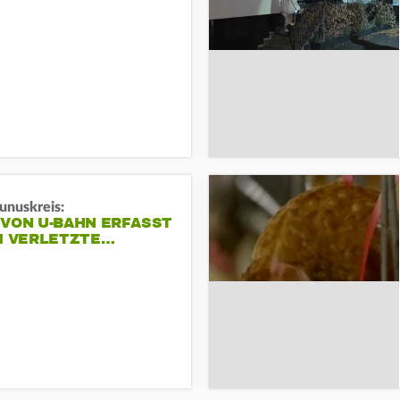
unuskreis:
 VON U-BAHN ERFASST
EI VERLETZTE…