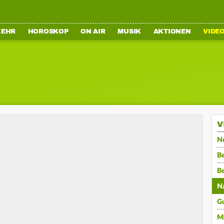
KEHR
HOROSKOP
ON AIR
MUSIK
AKTIONEN
VIDE
V
N
Be
B
N
G
M