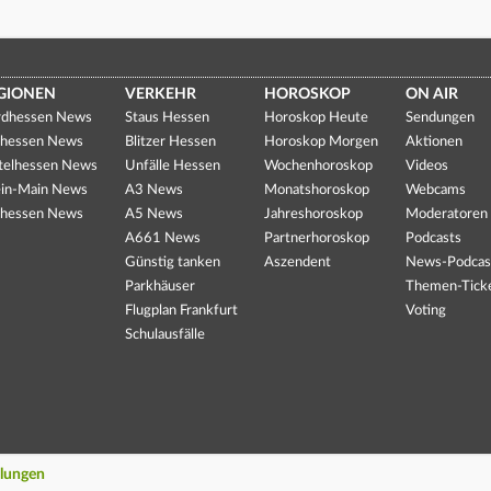
GIONEN
VERKEHR
HOROSKOP
ON AIR
dhessen News
Staus Hessen
Horoskop Heute
Sendungen
hessen News
Blitzer Hessen
Horoskop Morgen
Aktionen
telhessen News
Unfälle Hessen
Wochenhoroskop
Videos
in-Main News
A3 News
Monatshoroskop
Webcams
hessen News
A5 News
Jahreshoroskop
Moderatoren
A661 News
Partnerhoroskop
Podcasts
Günstig tanken
Aszendent
News-Podcas
Parkhäuser
Themen-Tick
Flugplan Frankfurt
Voting
Schulausfälle
llungen