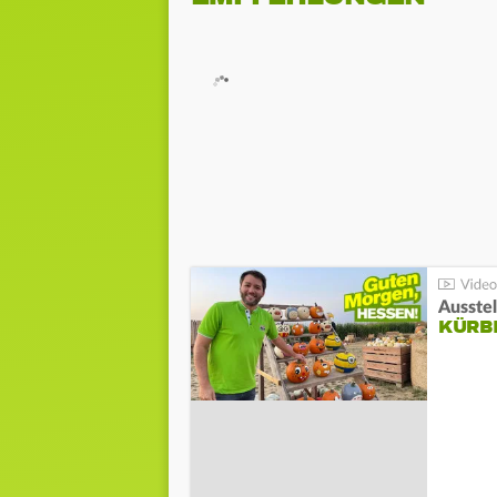
Ausste
KÜRB