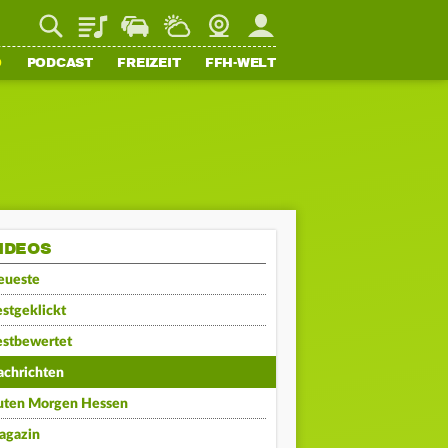
Playlist
Staupilot
Wetter
Webcam
Mein FFH
O
PODCAST
FREIZEIT
FFH-WELT
IDEOS
eueste
stgeklickt
estbewertet
achrichten
uten Morgen Hessen
agazin