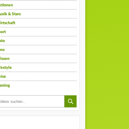
ktionen
sik & Stars
rtschaft
ort
uto
ino
issen
festyle
ise
aming