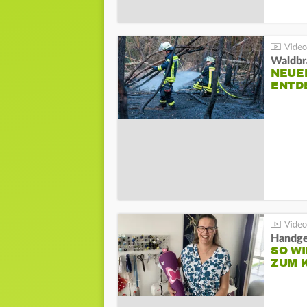
Waldbr
NEUE
ENTD
Handge
SO WI
ZUM 