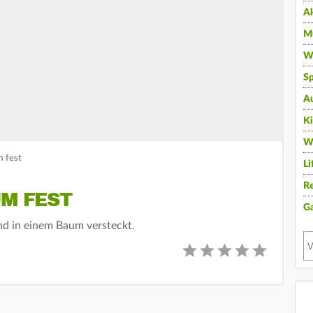
A
Mu
Wi
Sp
A
K
W
m fest
Li
Re
UM FEST
G
und in einem Baum versteckt.