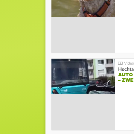
Hochta
AUTO
– ZW