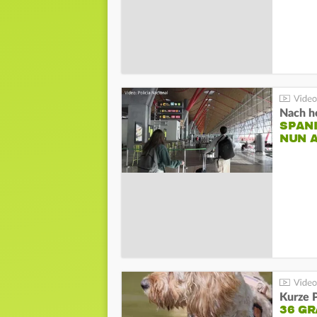
Nach he
SPAN
NUN 
Kurze P
36 G