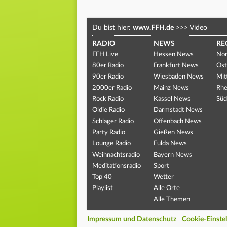
Du bist hier:
www.FFH.de
>>>
Video
RADIO
NEWS
RE
FFH Live
Hessen News
Nor
80er Radio
Frankfurt News
Ost
90er Radio
Wiesbaden News
Mit
2000er Radio
Mainz News
Rhe
Rock Radio
Kassel News
Süd
Oldie Radio
Darmstadt News
Schlager Radio
Offenbach News
Party Radio
Gießen News
Lounge Radio
Fulda News
Weihnachtsradio
Bayern News
Meditationsradio
Sport
Top 40
Wetter
Playlist
Alle Orte
Alle Themen
Impressum und Datenschutz
Cookie-Einste